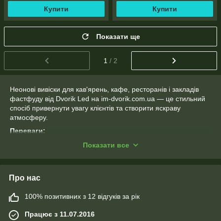
Купити
Купити
Показати ще
1
/ 2
Неонові вивіски для кав'ярень, кафе, ресторанів і закладів
фастфуду від Dvorik Led на im-dvorik.com.ua — це стильний
спосіб привернути увагу клієнтів та створити яскраву
атмосферу.
Переваги:
Енергоефективність і довговічність.
Показати все
Широкий вибір готових рішень і можливість індивідуального
дизайну.
Стійкість до погодних умов.
Про нас
Сфери використання:
Оформлення фасадів та інтер’єрів.
100% позитивних з 12 відгуків за рік
Реклама меню чи акцій.
Створення фотозон та унікального іміджу закладу.
Працює з 11.07.2016