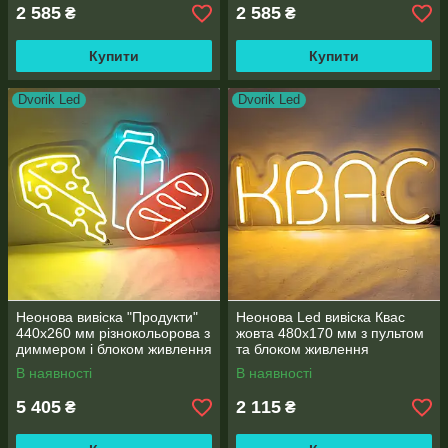
2 585
2 585
₴
₴
Купити
Купити
Dvorik Led
Dvorik Led
Неонова вивіска "Продукти"
Неонова Led вивіска Квас
440х260 мм різнокольорова з
жовта 480х170 мм з пультом
диммером і блоком живлення
та блоком живлення
В наявності
В наявності
5 405
2 115
₴
₴