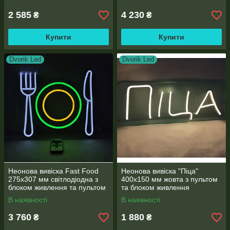
2 585
4 230
₴
₴
Купити
Купити
Dvorik Led
Dvorik Led
Неонова вивіска Fast Food
Неонова вивіска "Піца"
275х307 мм світлодіодна з
400х150 мм жовта з пультом
блоком живлення та пультом
та блоком живлення
В наявності
В наявності
3 760
1 880
₴
₴