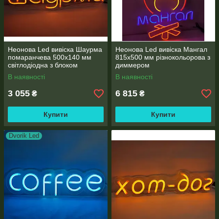
Неонова Led вивіска Шаурма
Неонова Led вивіска Мангал
помаранчева 500х140 мм
815х500 мм різнокольорова з
світлодіодна з блоком
диммером
живлення та пультом
В наявності
В наявності
3 055
6 815
₴
₴
Купити
Купити
Dvorik Led