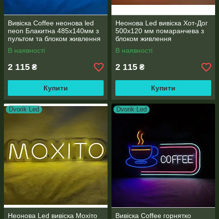
Вивіска Coffee неонова led
Неонова Led вивіска Хот-Дог
neon Блакитна 485х140мм з
500х120 мм помаранчева з
пультом та блоком живлення
блоком живлення
В наявності
В наявності
2 115
2 115
₴
₴
Купити
Купити
Dvorik Led
Dvorik Led
Неонова Led вивіска Мохіто
Вивіска Coffee горнятко