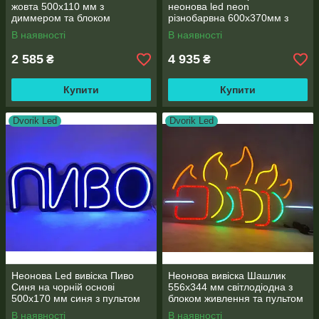
жовта 500х110 мм з
неонова led neon
диммером та блоком
різнобарвна 600х370мм з
живлення
пультом
В наявності
В наявності
2 585
4 935
₴
₴
Купити
Купити
Dvorik Led
Dvorik Led
Неонова Led вивіска Пиво
Неонова вивіска Шашлик
Синя на чорній основі
556х344 мм світлодіодна з
500х170 мм синя з пультом
блоком живлення та пультом
та блоком живлення
В наявності
В наявності