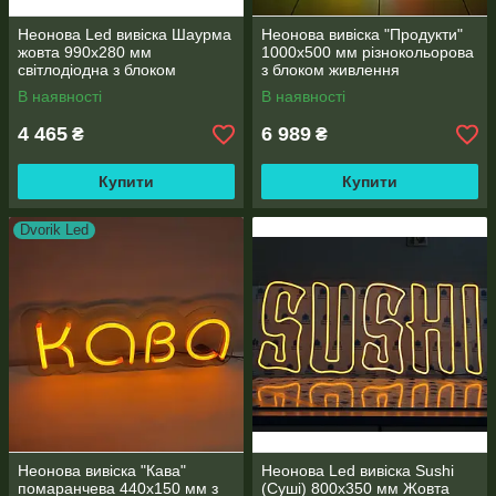
Неонова Led вивіска Шаурма
Неонова вивіска "Продукти"
жовта 990х280 мм
1000х500 мм різнокольорова
світлодіодна з блоком
з блоком живлення
живлення
В наявності
В наявності
4 465
6 989
₴
₴
Купити
Купити
Dvorik Led
Неонова вивіска "Кава"
Неонова Led вивіска Sushi
помаранчева 440х150 мм з
(Суші) 800х350 мм Жовта