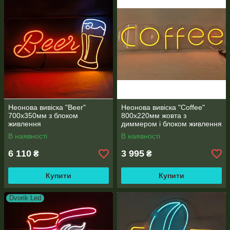
Неонова вивіска "Beer"
Неонова вивіска "Coffee"
700x350мм з блоком
800х220мм жовта з
живлення
диммером і блоком живлення
В наявності
В наявності
6 110
3 995
₴
₴
Купити
Купити
Dvorik Led