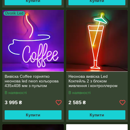
Купити
Купити
Dvorik Led
Вивіска Coffee горнятко
Неонова вивіска Led
неонова led neon кольорова
Коктейль 2 з блоком
435х408 мм з пультом
живлення і контроллером
500х180мм
В наявності
В наявності
3 995
2 585
₴
₴
Купити
Купити