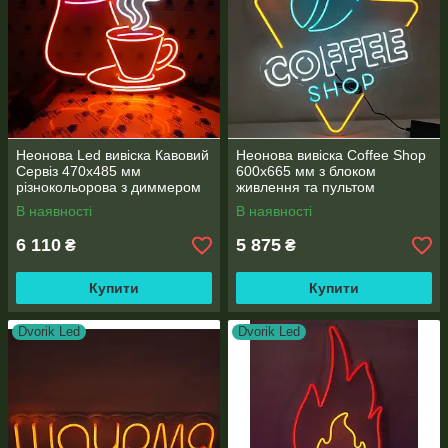
Неонова Led вивіска Кавовий
Неонова вивіска Coffee Shop
Сервіз 470х485 мм
600х665 мм з блоком
різнокольорова з диммером
живлення та пультом
(Горнятко кави та турка)
В наявності
В наявності
6 110
5 875
₴
₴
Купити
Купити
Dvorik Led
Dvorik Led