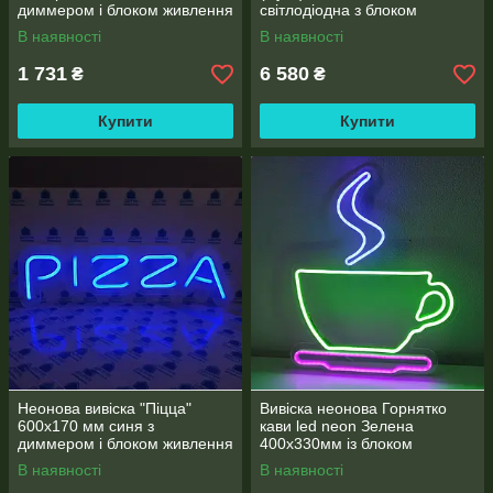
диммером і блоком живлення
світлодіодна з блоком
живлення
В наявності
В наявності
1 731
6 580
₴
₴
Купити
Купити
Неонова вивіска "Піцца"
Вивіска неонова Горнятко
600х170 мм синя з
кави led neon Зелена
диммером і блоком живлення
400х330мм із блоком
живлення
В наявності
В наявності