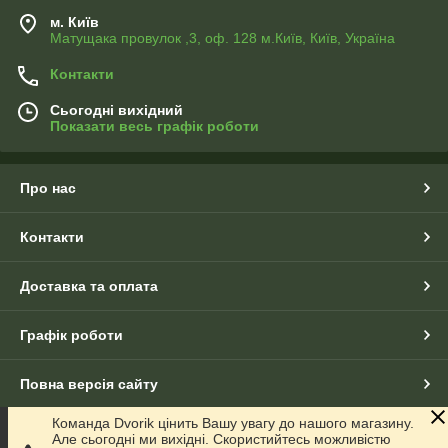
Обирайте Dvorik Led для якісного неонового освітлення!
м. Київ
Матущака провулок ,3, оф. 128 м.Київ, Київ, Україна
Контакти
Сьогодні вихідний
Показати весь графік роботи
Про нас
Контакти
Доставка та оплата
Графік роботи
Повна версія сайту
Команда Dvorik цінить Вашу увагу до нашого магазину.
Сайт створено на маркетплейсі
Prom.ua
Але сьогодні ми вихідні. Скористийтесь можливістю