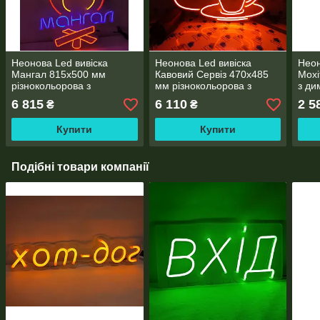
Неонова Led вивіска
Неонова Led вивіска
Неон
Мангал 815х500 мм
Кавовий Сервіз 470х485
Мохі
різнокольорова з
мм різнокольорова з
з ди
диммером
диммером (Горнятко кави
жив
6 815
6 110
2 5
₴
₴
та турка)
Купити
Купити
Подібні товари компанії