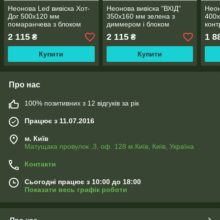
Неонова Led вивіска Хот-
Неонова вивіска "ВХІД"
Неон
Дог 500х120 мм
350х160 мм зелена з
400х
помаранчева з блоком
диммером і блоком
конт
живлення
живлення
2 115
2 115
1 8
₴
₴
Купити
Купити
Про нас
100% позитивних з 12 відгуків за рік
Працює з 11.07.2016
м. Київ
Матущака провулок ,3, оф. 128 м.Київ, Київ, Україна
Контакти
Сьогодні працює з 10:00 до 18:00
Показати весь графік роботи