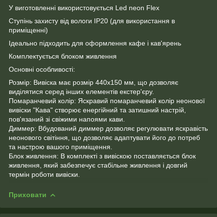
У виготовленні використовується Led neon Flex
Ступінь захисту від вологи ІР20 (для використання в
приміщенні)
Ідеально підходить для оформлення кафе і кав'ярень
Комплектується блоком живлення
Основні особливості:
Розмір: Вивіска має розмір 440х150 мм, що дозволяє
виділятися серед інших елементів екстер'єру.
Помаранчевий колір: Яскравий помаранчевий колір неонової
вивіски "Кава" створює енергійний та затишний настрій,
пов'язаний зі свіжими напоями кави.
Диммер: Вбудований диммер дозволяє регулювати яскравість
неонового світіння, що дозволяє адаптувати його до потреб
та настрою вашого приміщення.
Блок живлення: В комплекті з вивіскою поставляється блок
живлення, який забезпечує стабільне живлення і довгий
термін роботи вивіски.
Приховати