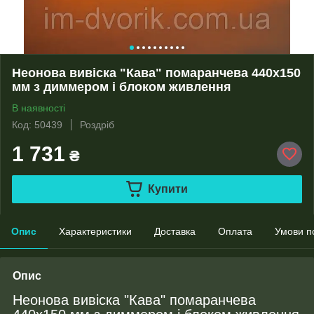
Неонова вивіска "Кава" помаранчева 440х150
мм з диммером і блоком живлення
В наявності
Код: 50439
Роздріб
1 731
₴
Купити
Опис
Характеристики
Доставка
Оплата
Умови п
Опис
Неонова вивіска "Кава" помаранчева