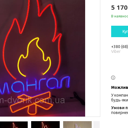
5 170
В наявнос
Ку
+380 (68
Viber
У компан
будь-яки
повернен