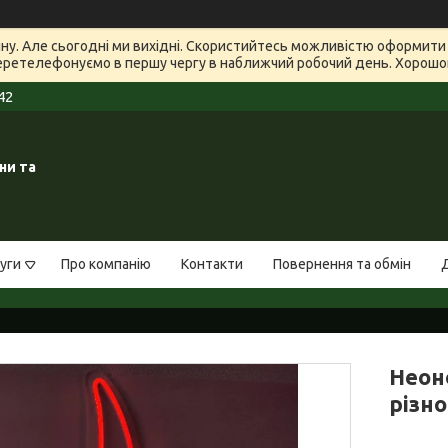
зину. Але сьогодні ми вихідні. Скористийтесь можливістю оформит
еретелефонуємо в першу чергу в наближчий робочий день. Хорошого
42
ни та
уги
Про компанію
Контакти
Повернення та обмін
Неон
різн