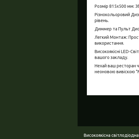
Розмір 815x500 мм: 
Різнокольоровий Диз
рівень.
Диммер та Пульт Дист
Легкий Монтаж: Прост
використання.
Високоякісні LED-Сві
вашого закладу.
Нехай ваш ресторан ч
неоновою вивіскою "
Високоякісна світлодіодна