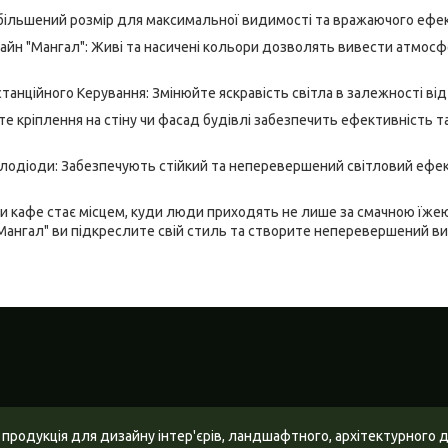
Збільшений розмір для максимальної видимості та вражаючого ефек
айн "Мангал": Живі та насичені кольори дозволять вивести атмосф
анційного Керування: Змінюйте яскравість світла в залежності від 
е кріплення на стіну чи фасад будівлі забезпечить ефективність 
тлодіоди: Забезпечують стійкий та неперевершений світловий ефек
и кафе стає місцем, куди люди приходять не лише за смачною їжею
Мангал" ви підкреслите свій стиль та створите неперевершений ви
 продукція для дизайну інтер'єрів, ландшафтного, архітектурного 