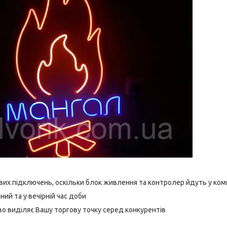
вих підключень, оскільки блок живлення та контролер йдуть у ком
нний та у вечірній час доби
во виділяє Вашу торгову точку серед конкурентів
: