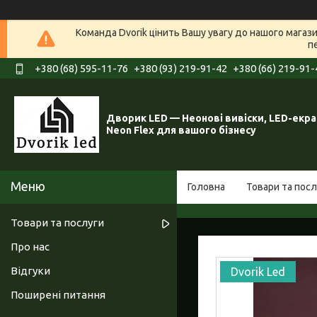
Команда Dvorik цінить Вашу увагу до нашого мага
п
+380 (68) 595-11-76
+380 (93) 219-91-42
+380 (66) 219-91-
Дворик LED — Неонові вивіски, LED-екра
Neon Flex для вашого бізнесу
Головна
Товари та посл
Товари та послуги
Про нас
Відгуки
Dvorik Led
Поширені питання