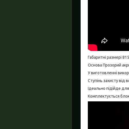
Габаритні размері 81
Основа Прозорий акр
У виготовленні викор
Ступінь захисту від 
Ідеально підійде для
Комплектується бло