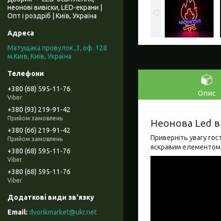
неонові вивіски, LED-екрани |
Опт і роздріб | Київ, Україна
Матущака провулок ,3, оф. 128
м.Київ, Київ, Україна
+380 (68) 595-11-76
Опис
Viber
+380 (93) 219-91-42
Прийом замовлень
Неонова Led в
+380 (66) 219-91-42
Приверніть увагу гос
Прийом замовлень
яскравим елементом 
+380 (68) 595-11-76
Viber
+380 (68) 595-11-76
Viber
dvorikmarket@ukr.net