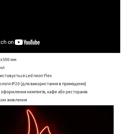
5х500 мм
ил
истовується Led neon Flex
вологи IP20 (для використання в приміщенні)
 оформлення кемпінгів, кафе або ресторанів
ком живлення