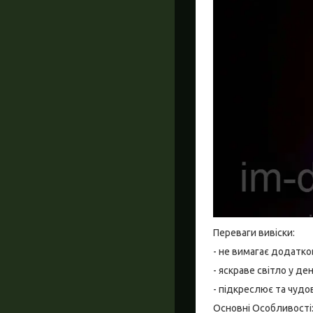
Переваги вивіски:
- не вимагає додатко
- яскраве світло у де
- підкреслює та чудо
Основні Особливості