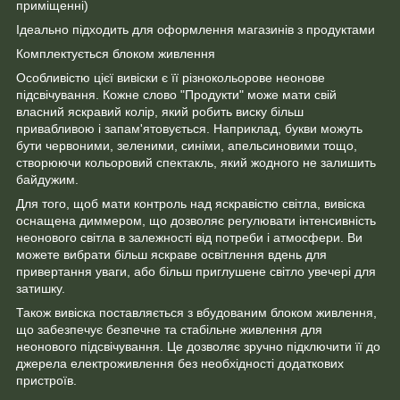
приміщенні)
Ідеально підходить для оформлення магазинів з продуктами
Комплектується блоком живлення
Особливістю цієї вивіски є її різнокольорове неонове
підсвічування. Кожне слово "Продукти" може мати свій
власний яскравий колір, який робить виску більш
привабливою і запам'ятовується. Наприклад, букви можуть
бути червоними, зеленими, синіми, апельсиновими тощо,
створюючи кольоровий спектакль, який жодного не залишить
байдужим.
Для того, щоб мати контроль над яскравістю світла, вивіска
оснащена диммером, що дозволяє регулювати інтенсивність
неонового світла в залежності від потреби і атмосфери. Ви
можете вибрати більш яскраве освітлення вдень для
привертання уваги, або більш приглушене світло увечері для
затишку.
Також вивіска поставляється з вбудованим блоком живлення,
що забезпечує безпечне та стабільне живлення для
неонового підсвічування. Це дозволяє зручно підключити її до
джерела електроживлення без необхідності додаткових
пристроїв.