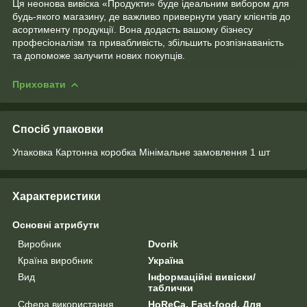
Ця неонова вивіска «Продукти» буде ідеальним вибором для
будь-якого магазину, де важливо привернути увагу клієнтів до
асортименту продукції. Вона додасть вашому бізнесу
професіоналізм та привабливість, збільшить розпізнаваність
та допоможе залучити нових покупців.
Приховати
Спосіб упаковки
Упаковка Картонна коробка Мінімальне замовлення 1 шт
Характеристики
Основні атрибути
Виробник
Dvorik
Країна виробник
Україна
Вид
Інформаційні вивіски/
таблички
Сфера використання
HoReCa, Fast-food, Для