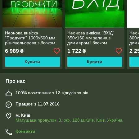
Неонова вивіска
Неонова вивіска "ВХІД"
Неон
"Продукти" 1000х500 мм
350х160 мм зелена з
800х
різнокольорова з блоком
диммером і блоком
димм
живлення
живлення
жив
6 989
1 722
2 2
₴
₴
Купити
Купити
Про нас
100% позитивних з 12 відгуків за рік
Працює з 11.07.2016
м. Київ
Матущака провулок ,3, оф. 128 м.Київ, Київ, Україна
Контакти