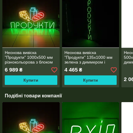
Неонова вивіска
Неонова вивіска
Неон
"Продукти" 1000х500 мм
"Продукти" 135х1000 мм
500х
різнокольорова з блоком
зелена з диммером і
дим
живлення
блоком живлення
жив
6 989
4 465
₴
₴
2 0
Купити
Купити
Подібні товари компанії