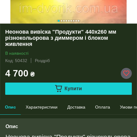
Неонова вивіска "Продукти" 440х260 мм
різнокольорова з диммером і блоком
живлення
В наявності
Код: 50432
Роздріб
4 700
₴
Купити
Опис
Характеристики
Доставка
Оплата
Умови п
Опис
Неонова вивіска "Продукти" різнокольорова