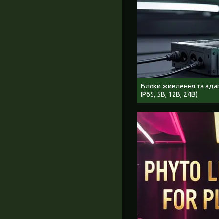
Блоки живлення та адап
IP65, 5В, 12В, 24В)