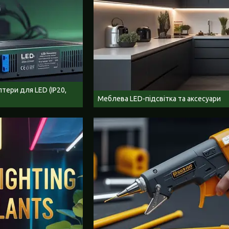
тери для LED (IP20,
Меблева LED-підсвітка та аксесуари