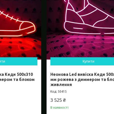
ити
Купити
ка Кеди 500х310
Неонова Led вивіска Кеди 500
мером та блоком
мм рожева з диммером та бл
живлення
50415
3 525 ₴
В наявності