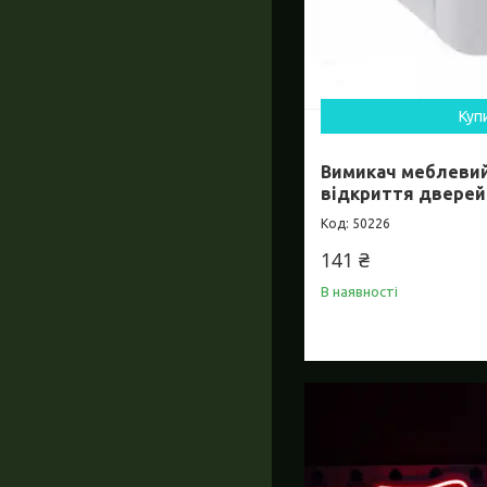
Куп
Вимикач меблевий
відкриття дверей
50226
141 ₴
В наявності