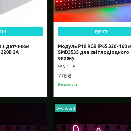
ити
Купити
 з датчиком
Модуль P10 RGB IP65 320×160 
 220В 2А
SMD3535 для світлодіодного
екрану
60049
776 ₴
В наявності
Dvorik Led