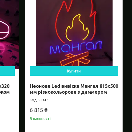
Купити
х320
Неонова Led вивіска Мангал 815х500
оком
мм різнокольорова з диммером
50416
6 815 ₴
В наявності