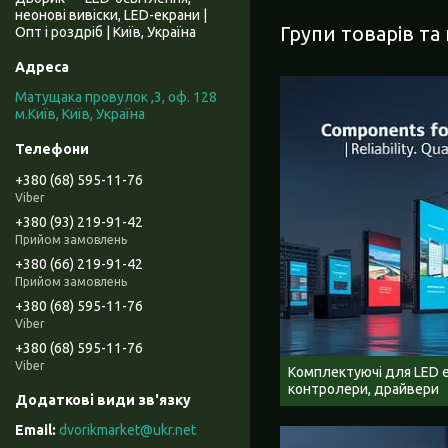
неонові вивіски, LED-екрани |
Групи товарів та
Опт і роздріб | Київ, Україна
Матущака провулок ,3, оф. 128
м.Київ, Київ, Україна
+380 (68) 595-11-76
Viber
+380 (93) 219-91-42
Прийом замовлень
+380 (66) 219-91-42
Прийом замовлень
+380 (68) 595-11-76
Viber
+380 (68) 595-11-76
Viber
Комплектуючі для LED е
контролери, драйвери
dvorikmarket@ukr.net