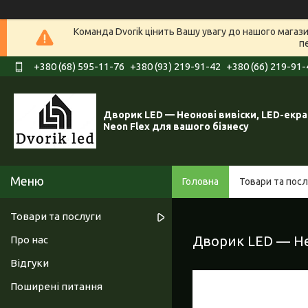
Команда Dvorik цінить Вашу увагу до нашого мага
п
+380 (68) 595-11-76
+380 (93) 219-91-42
+380 (66) 219-91-
Дворик LED — Неонові вивіски, LED-екра
Neon Flex для вашого бізнесу
Головна
Товари та посл
Товари та послуги
Дворик LED — Нео
Про нас
Відгуки
Поширені питання