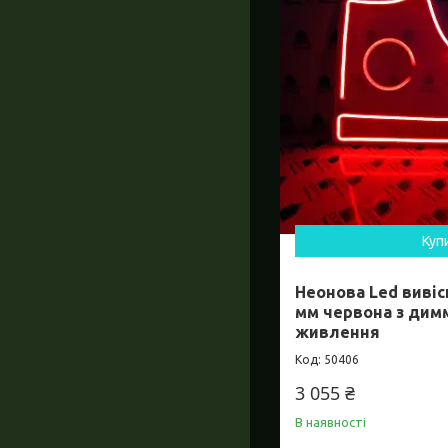
Куп
Неонова Led вивіс
мм червона з дим
живлення
50406
3 055 ₴
В наявності