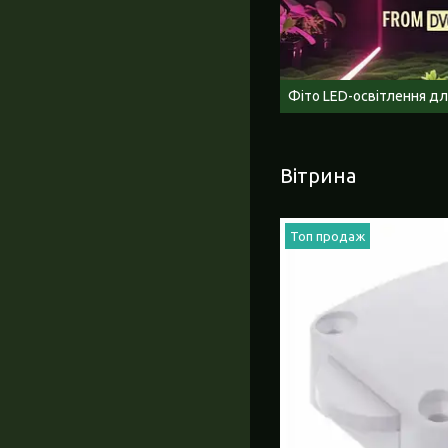
Фіто LED-освітлення дл
Вітрина
Топ продаж