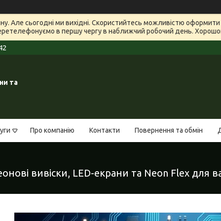
зину. Але сьогодні ми вихідні. Скористийтесь можливістю оформит
еретелефонуємо в першу чергу в наближчий робочий день. Хорошого
42
ни та
уги
Про компанію
Контакти
Повернення та обмін
нові вивіски, LED-екрани та Neon Flex для в