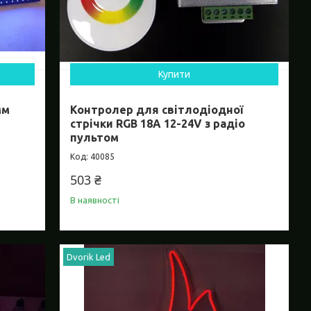
Купити
мм
Контролер для світлодіодної
стрічки RGB 18А 12-24V з радіо
пультом
40085
503 ₴
В наявності
Dvorik Led