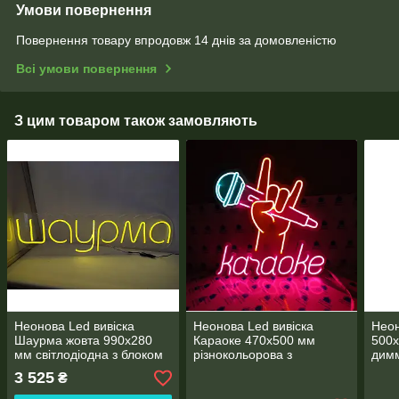
Умови повернення
Повернення товару впродовж 14 днів за домовленістю
Всі умови повернення
З цим товаром також замовляють
Неонова Led вивіска
Неонова Led вивіска
Неон
Шаурма жовта 990х280
Караоке 470х500 мм
500х
мм світлодіодна з блоком
різнокольорова з
дим
живлення
диммером
жив
3 525
₴