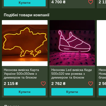
4 700
2 1
₴
Купити
Подібні товари компанії
Неонова вивіска Карта
Неонова Led вивіска Кеди
Неон
України 500х350мм з
500х320 мм рожева з
Ножи
диммером та блоком
диммером та блоком
блак
живлення
живлення
живл
2 115
2 762
2 5
₴
₴
Купити
Купити