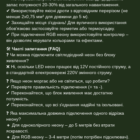
запас потужності 20-30% від загального навантаження.
✔ Використовуйте якісні дроти з відповідним перерізом (не
менше 2x0,75 мм² для довжини до 5 м).
✔ Захищайте місця з'єднань! Для вуличного використання
обов'язково застосовуйте герметик або термоусадку.
✔ При підключенні RGB неону використовуйте контролер –
він дозволяє керувати кольорами та ефектами.
🛠
Часті запитання (FAQ)
❓ Чи можна підключити світлодіодний неон без блоку
живлення?
❌ Ні, оскільки LED неон працює від 12V постійного струму, а
в стандартній електромережі 220V змінного струму.
❓ Якщо неон моргає або не світиться, що робити?
✔ Перевірте правильність підключення (+ та -).
✔ Переконайтеся, що блок живлення має достатню
потужність.
✔ Переконайтеся, що всі з'єднання надійні та ізольовані.
❓ Яка максимальна довжина підключення одного відрізка
неону?
🔸 Для одноколірного неону – до 5 метрів без втрати
яскравості.
🔸 Для RGB неону – 3-4 метри (потім потрібен підсилювач).