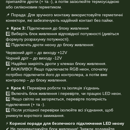
припаяйте дроти (+ та -), а потім заізолюйте термоусадкою
або силіконовим герметиком.
📌 Порада: Для зручного монтажу використовуйте герметичні
конектори, які забезпечують надійний контакт без пайки.
🔹
Крок 3:
Підключення до блоку живлення
1️⃣ Виберіть блок живлення відповідної потужності (дивіться
формулу розрахунку потужності).
2️⃣ Підключіть дроти неону до блоку живлення:
Червоний дріт – до виходу +12V
Чорний дріт – до виходу -12V
3️⃣ Надійно закріпіть дроти у клемах блоку живлення.
📌 ВАЖЛИВО! Якщо підключаєте RGB неон, спочатку
потрібно підключити його до контролера, а потім вже
контролер – до блоку живлення.
🔹
Крок 4:
Перевірка роботи та ізоляція з'єднань
1️⃣ Включіть блок живлення і перевірте, чи працює LED неон.
2️⃣ Якщо світло не загоряється, перевірте полярність
підключення (+ та -).
3️⃣ Після успішної перевірки ізолюйте всі з'єднання, щоб
уникнути короткого замикання.
⚡
Корисні поради для безпечного підключення LED неону
✔ Не перевантажуйте блок живлення! Завжди додавайте