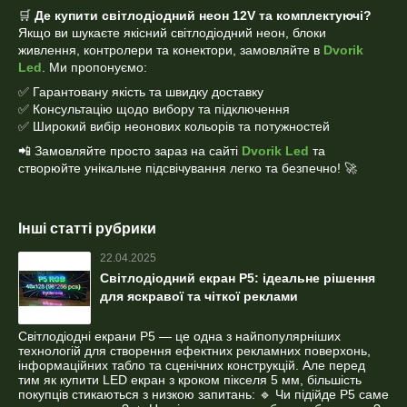
🛒
Де купити світлодіодний неон 12V та комплектуючі?
Якщо ви шукаєте якісний світлодіодний неон, блоки
живлення, контролери та конектори, замовляйте в
Dvorik
Led
. Ми пропонуємо:
✅ Гарантовану якість та швидку доставку
✅ Консультацію щодо вибору та підключення
✅ Широкий вибір неонових кольорів та потужностей
📲 Замовляйте просто зараз на сайті
Dvorik Led
та
створюйте унікальне підсвічування легко та безпечно! 🚀
Інші статті рубрики
22.04.2025
Світлодіодний екран P5: ідеальне рішення
для яскравої та чіткої реклами
Світлодіодні екрани P5 — це одна з найпопулярніших
технологій для створення ефектних рекламних поверхонь,
інформаційних табло та сценічних конструкцій. Але перед
тим як купити LED екран з кроком пікселя 5 мм, більшість
покупців стикаються з низкою запитань: 🔹 Чи підійде P5 саме