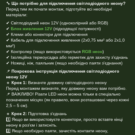
🔧
Що потрібно для підключення світлодіодного неону?
Перед тим як почати монтаж, підготуйте всі необхідні
матеріали:
✔ Світлодіодний неон 12V (одноколірний або RGB)
✔
Блок живлення 12V
(підходящої потужності)
✔ Клеми або конектори для підключення
✔ Кабель для підключення живлення (2x0,75 мм² або 2x1,0
мм²)
✔ Контролер (якщо використовується
RGB неон
)
✔ Ізоляційна термоусадка або герметик для захисту з'єднань
✔ Ножиці, ніж, паяльник (якщо необхідно паяти з'єднання)
📌
Покрокова інструкція підключення світлодіодного
неону 12V
🔹
Крок 1:
Визначте довжину світлодіодного неону
Перед монтажем визначте, яку довжину неону вам потрібно.
📌 ВАЖЛИВО! Різати LED неон можна тільки в спеціально
позначених місцях (як правило, вони розташовані через кожні
2,5 – 5 см).
🔹
Крок 2:
Підготовка з'єднань
1️⃣ Якщо ви використовуєте конектори, просто вставте кінці
неону в роз'єм і затисніть.
2️⃣ Якщо необхідно паяти, зачистіть контакти неону,