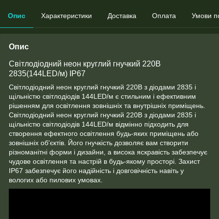
Опис
Характеристики
Доставка
Оплата
Умови п
Опис
Світлодіодний неон круглий гнучкий 220В
2835(144LED/м) IP67
Світлодіодний неон круглий гнучкий 220В з діодами 2835 і
щільністю світлодіодів 144LED/м є стильним і ефективним
рішенням для освітлення зовнішніх та внутрішніх приміщень.
Світлодіодний неон круглий гнучкий 220В з діодами 2835 і
щільністю світлодіодів 144LED/м відмінно підходить для
створення ефектного освітлення будь-яких приміщень або
зовнішніх об'єктів. Його гнучкість дозволяє вам створити
різноманітні форми і дизайни, а висока яскравість забезпечує
чудове освітлення та настрій в будь-якому просторі. Захист
IP67 забезпечує його надійність і довговічність навіть у
вологих або пилових умовах.