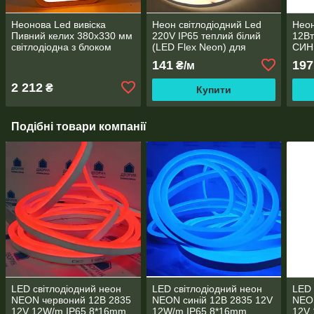
Неонова Led вивіска
Неон світлодіодний Led
Неон
Пивний келих 380х330 мм
220V IP65 теплий білий
12В
світлодіодна з блоком
(LED Flex Neon) для
СИНІ
живлення
вуличного освітлення
141
197
₴/м
2 212
₴
Купити
Подібні товари компанії
LED світлодіодний неон
LED світлодіодний неон
LED 
NEON червоний 12B 2835
NEON синій 12B 2835 12V
NEO
12V 12W/m IP65 8*16mm
12W/m IP65 8*16mm
12V