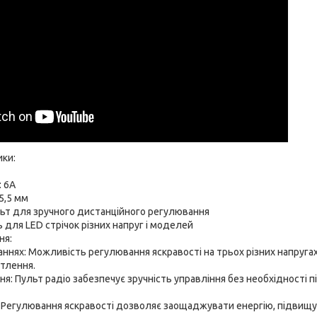
ики:
 6А
5,5 мм
льт для зручного дистанційного регулювання
ь для LED стрічок різних напруг і моделей
ня:
аннях: Можливість регулювання яскравості на трьох різних напруга
ітлення.
я: Пульт радіо забезпечує зручність управління без необхідності
 Регулювання яскравості дозволяє заощаджувати енергію, підвищ