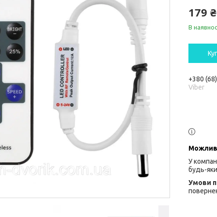
179 ₴
В наявнос
Ку
+380 (68
Viber
У компан
будь-яки
повернен