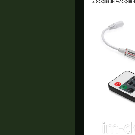
5. Яскравий +/яскрав