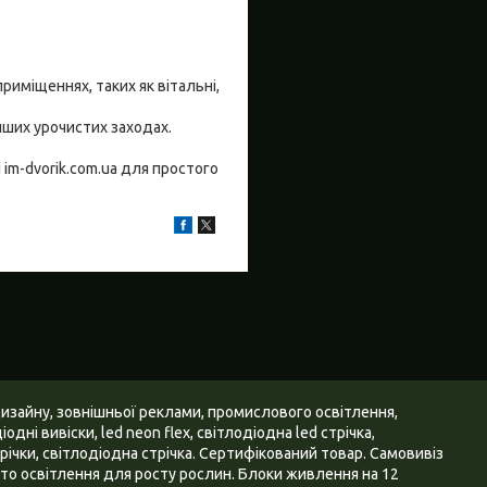
риміщеннях, таких як вітальні,
інших урочистих заходах.
im-dvorik.com.ua для простого
дизайну, зовнішньої реклами, промислового освітлення,
дні вивіски, led neon flex, світлодіодна led стрічка,
ічки, світлодіодна стрічка. Сертифікований товар. Самовивіз
 Фіто освітлення для росту рослин. Блоки живлення на 12