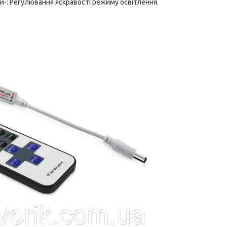
ий-: Регулювання яскравості режиму освітлення.