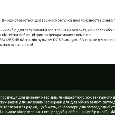
я: Використовується для зручного регулювання яскравості в різних п
ьний вибір для регулювання освітлення на вечірках, концертах або 
 підсвітки меблів, вітрин та декоративних елементів.
/12В/24В 6А з радіо пультом DC 5,5 мм для LED стрічки в магазині 
ління освітленням!
 продукція для дизайну інтер'єрів, ландшафтного, архітектурного 
жучі рядки для магазинів, led екрани для для обміну валют, світлодіо
онтролери для рядків, що біжать, контролери для світлодіодної стр
ні. Швидке відправлення. Опт і роздріб. Найбільший вибір в країні.