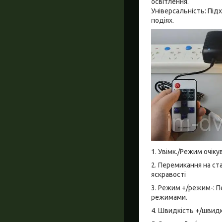
освітлення.
Універсальність: Під
подіях.
1. Увімк./Режим очік
2. Перемикання на ст
яскравості
3. Режим +/режим-: 
режимами.
4. Швидкість +/швидк