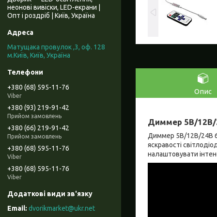
неонові вивіски, LED-екрани |
Опт і роздріб | Київ, Україна
Матущака провулок ,3, оф. 128
м.Київ, Київ, Україна
+380 (68) 595-11-76
Опис
Viber
+380 (93) 219-91-42
Прийом замовлень
Диммер 5В/12В/2
+380 (66) 219-91-42
Диммер 5В/12В/24В 6А
Прийом замовлень
яскравості світлодіод
+380 (68) 595-11-76
налаштовувати інтенс
Viber
+380 (68) 595-11-76
Viber
dvorikmarket@ukr.net