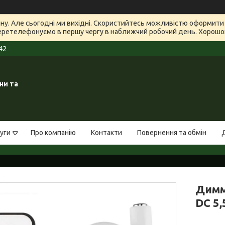
зину. Але сьогодні ми вихідні. Скористийтесь можливістю оформит
еретелефонуємо в першу чергу в наближчий робочий день. Хорошого
42
ни та
уги
Про компанію
Контакти
Повернення та обмін
Димм
DC 5,