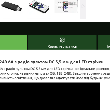
Характеристики
І
4В 6А з радіо пультом DC 5,5 мм для LED стрічки
 з радіо пультом DC 5,5 мм для LED стрічки - це ідеальне рішенн
них стрічок на різних напругах (5В, 12В, 24В). Завдяки зручному р
ивність освітлення, що дозволяє адаптувати його під будь-які умо