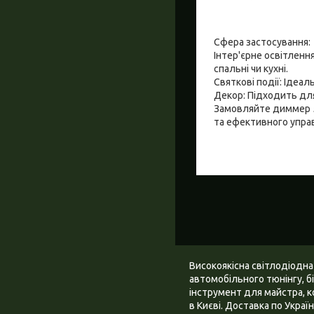
Сфера застосування:
Інтер'єрне освітленн
спальні чи кухні.
Святкові події: Ідеал
Декор: Підходить для
Замовляйте диммер 5В
та ефективного управ
Високоякісна світлодіодна
автомобільного тюнінгу, бі
інструмент для майстра, к
в Києві. Доставка по Украї