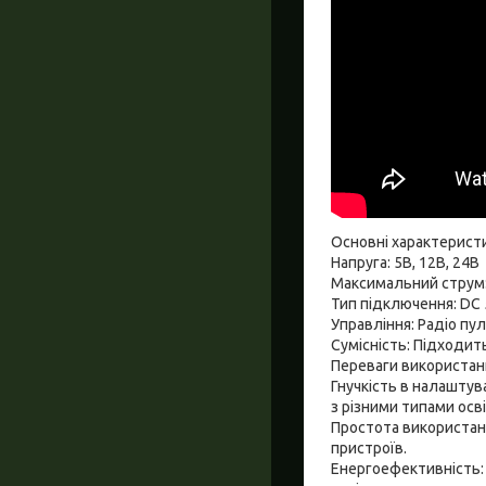
Основні характерист
Напруга: 5В, 12В, 24В
Максимальний струм:
Тип підключення: DC 
Управління: Радіо пу
Сумісність: Підходит
Переваги використан
Гнучкість в налаштув
з різними типами осв
Простота використанн
пристроїв.
Енергоефективність: