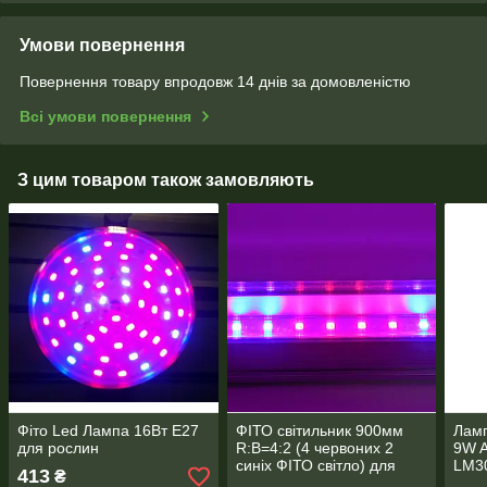
Умови повернення
Повернення товару впродовж 14 днів за домовленістю
Всі умови повернення
З цим товаром також замовляють
Фіто Led Лампа 16Вт Е27
ФІТО світильник 900мм
Ламп
для рослин
R:B=4:2 (4 червоних 2
9W A
синіх ФІТО світло) для
LM30
413
₴
росту рослин