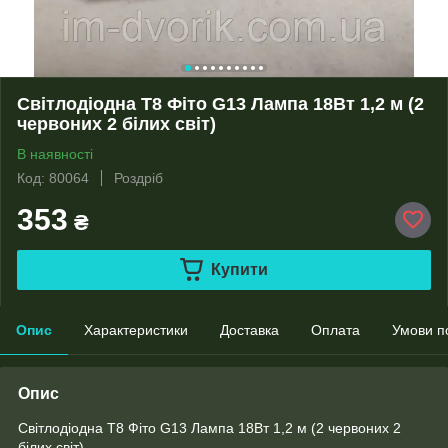
Світлодіодна Т8 Фіто G13 Лампа 18Вт 1,2 м (2
червоних 2 білих світ)
В наявності
Код: 80064
Роздріб
353
₴
Купити
Опис
Характеристики
Доставка
Оплата
Умови п
Опис
Світлодіодна Т8 Фіто G13 Лампа 18Вт 1,2 м (2 червоних 2
білих світ)