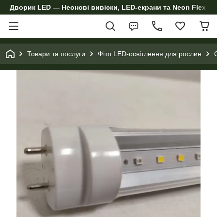
Дворик LED — Неонові вивіски, LED-екрани та Neon Flex дл
Товари та послуги
Фіто LED-освітлення для рослин