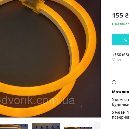
155 
В наявнос
Ку
+380 (68
Viber
У компан
будь-яки
повернен