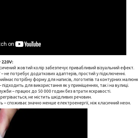
 220V:
асичений жовтий колір забезпечує привабливий візуальний ефект.
– не потребує додаткових адаптерів, простий у підключенні.
приймає потрібну форму для написів, логотипів та контурних малюнк
 підходить для використання як у приміщеннях, так і на вулиці.
ужби – працює до 50 000 годин без втрати яскравості.
ерегрівається, не містить шкідливих речовин.
 – споживає значно менше електроенергії, ніж класичний неон.