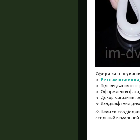
Сфери застосуванн
🔹
Рекламні вивіски
🔹 Підсвічування інтер
🔹 Оформлення фасаді
🔹 Декор магазинів, ре
🔹 Ландшафтний диза
💡 Неон світлодіодни
стильний візуальний 