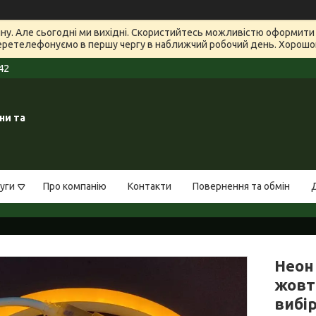
зину. Але сьогодні ми вихідні. Скористийтесь можливістю оформит
еретелефонуємо в першу чергу в наближчий робочий день. Хорошого
42
ни та
уги
Про компанію
Контакти
Повернення та обмін
Неон
жовт
вибі