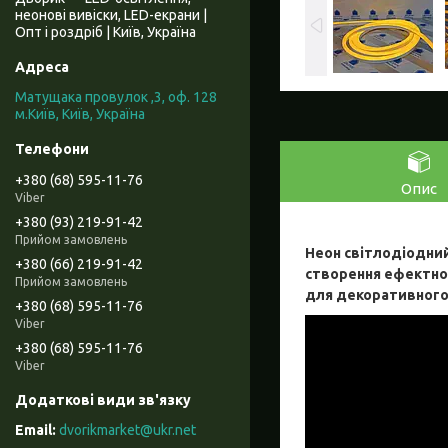
неонові вивіски, LED-екрани |
Опт і роздріб | Київ, Україна
Матущака провулок ,3, оф. 128
м.Київ, Київ, Україна
+380 (68) 595-11-76
Опис
Viber
+380 (93) 219-91-42
Прийом замовлень
Неон світлодіодний
+380 (66) 219-91-42
створення ефектног
Прийом замовлень
для декоративного 
+380 (68) 595-11-76
Viber
+380 (68) 595-11-76
Viber
dvorikmarket@ukr.net