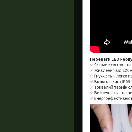
Переваги LED неону
✅ Яскраве світло – н
✅ Живлення від 220V 
✅ Гнучкість – легко 
✅ Вологозахист IP65 –
✅ Тривалий термін сл
✅ Безпечність – не п
✅ Енергоефективність