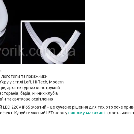
я
:
, логотипи та покажчики
’єру у стилі Loft, Hi-Tech, Modern
в, архітектурних конструкцій
сторанів, барів, нічних клубів
йн та святкове освітлення
й LED 220V IP65 жовтий – це сучасне рішення для тих, хто хоче при
ефект. Купуйте якісний LED неон у
нашому магазині
з доставкою по