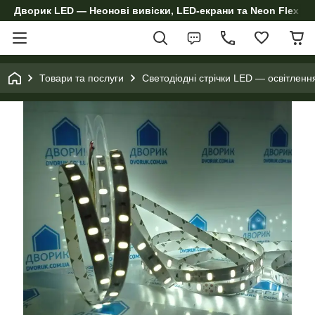
Дворик LED — Неонові вивіски, LED-екрани та Neon Flex дл
Товари та послуги
Светодіодні стрічки LED — освітленн