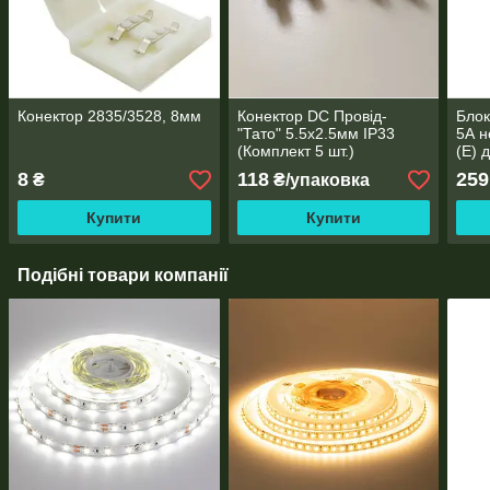
Конектор 2835/3528, 8мм
Конектор DC Провід-
Блок
"Тато" 5.5x2.5мм IP33
5А н
(Комплект 5 шт.)
(Е) 
обл
8
118
259
₴
₴/упаковка
Купити
Купити
Подібні товари компанії