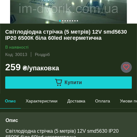
Світлодіодна стрічка (5 метрів) 12V smd5630
ІР20 6500К біла 60led негерметична
В наявності
Код: 30013
Роздріб
259
₴/упаковка
Купити
Опис
Характеристики
Доставка
Оплата
Умови п
Опис
Світлодіодна стрічка (5 метрів) 12V smd5630 ІР20