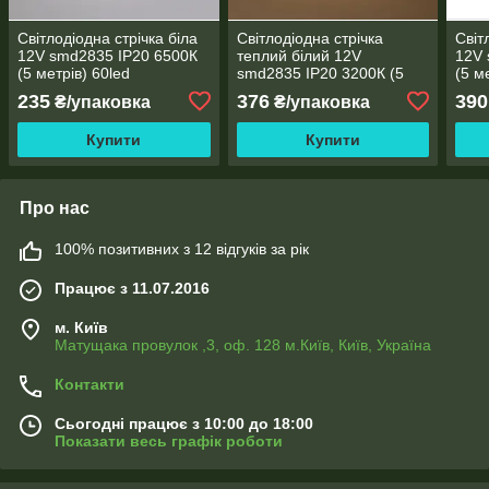
Світлодіодна стрічка біла
Світлодіодна стрічка
Світ
12V smd2835 ІР20 6500К
теплий білий 12V
12V 
(5 метрів) 60led
smd2835 ІР20 3200К (5
(5 м
негерметична
метрів) 120led
неге
235
376
390
₴/упаковка
₴/упаковка
негерметична
Купити
Купити
Про нас
100% позитивних з 12 відгуків за рік
Працює з 11.07.2016
м. Київ
Матущака провулок ,3, оф. 128 м.Київ, Київ, Україна
Контакти
Сьогодні працює з 10:00 до 18:00
Показати весь графік роботи