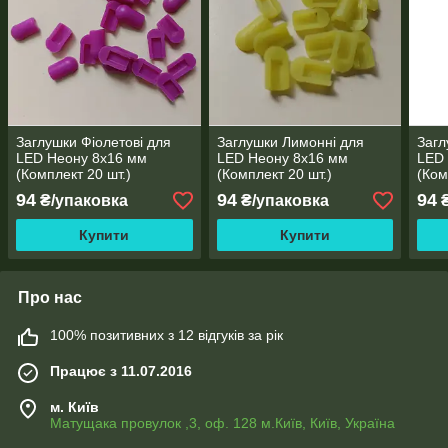
Заглушки Фіолетові для
Заглушки Лимонні для
Загл
LED Неону 8х16 мм
LED Неону 8х16 мм
LED
(Комплект 20 шт.)
(Комплект 20 шт.)
(Ком
94
94
94
₴/упаковка
₴/упаковка
₴
Купити
Купити
Про нас
100% позитивних з 12 відгуків за рік
Працює з 11.07.2016
м. Київ
Матущака провулок ,3, оф. 128 м.Київ, Київ, Україна