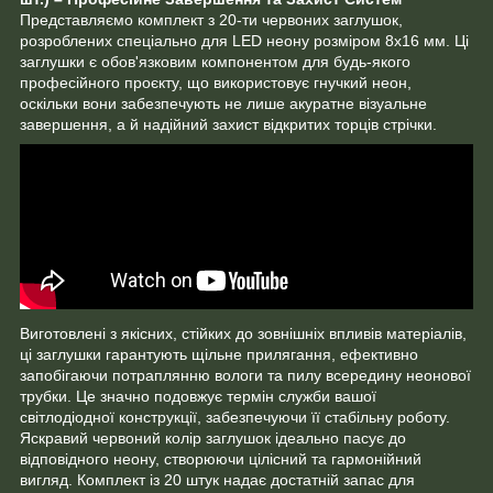
Представляємо комплект з 20-ти червоних заглушок,
розроблених спеціально для LED неону розміром 8х16 мм. Ці
заглушки є обов'язковим компонентом для будь-якого
професійного проєкту, що використовує гнучкий неон,
оскільки вони забезпечують не лише акуратне візуальне
завершення, а й надійний захист відкритих торців стрічки.
Виготовлені з якісних, стійких до зовнішніх впливів матеріалів,
ці заглушки гарантують щільне прилягання, ефективно
запобігаючи потраплянню вологи та пилу всередину неонової
трубки. Це значно подовжує термін служби вашої
світлодіодної конструкції, забезпечуючи її стабільну роботу.
Яскравий червоний колір заглушок ідеально пасує до
відповідного неону, створюючи цілісний та гармонійний
вигляд. Комплект із 20 штук надає достатній запас для