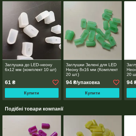
Заглушка до LED-неону
Заглушки Зелені для LED
Загл
6х12 мм (комплект 10 шт)
Неону 8х16 мм (Комплект
Неон
20 шт.)
20 ш
61
94
94
₴
₴/упаковка
₴
Купити
Купити
Подібні товари компанії