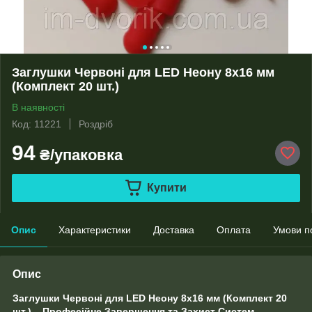
Заглушки Червоні для LED Неону 8х16 мм
(Комплект 20 шт.)
В наявності
Код: 11221
Роздріб
94
₴/упаковка
Купити
Опис
Характеристики
Доставка
Оплата
Умови п
Опис
Заглушки Червоні для LED Неону 8х16 мм (Комплект 20
шт.) – Професійне Завершення та Захист Систем