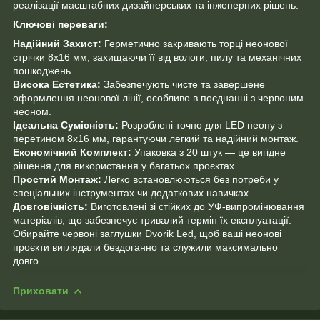
реалізації масштабних дизайнерських та інженерних рішень.
Ключові переваги:
Надійний Захист:
Герметично закривають торці неонової
стрічки 8х16 мм, захищаючи її від вологи, пилу та механічних
пошкоджень.
Висока Естетика:
Забезпечують чисте та завершене
оформлення неонової лінії, особливо в поєднанні з червоним
неоном.
Ідеальна Сумісність:
Розроблені точно для LED неону з
перетином 8х16 мм, гарантуючи легкий та надійний монтаж.
Економічний Комплект:
Упаковка з 20 штук — це вигідне
рішення для використання у багатьох проєктах.
Простий Монтаж:
Легко встановлюються без потреби у
спеціальних інструментах чи додаткових навичках.
Довговічність:
Виготовлені зі стійких до УФ-випромінювання
матеріалів, що забезпечує тривалий термін їх експлуатації.
Обирайте червоні заглушки Dvorik Led, щоб ваші неонові
проєкти виглядали бездоганно та служили максимально
довго.
Приховати