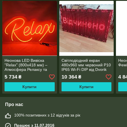
Неонова LED Вивіска
Світлодіодний екран
Неон
"Relax" (800х418 мм) –
480x960 мм червоний Р10
Фем
Атмосфера Релаксу та
IP65 Wi-Fi DIP від Dvorik
Затишку
Led
5 734
10 364
4 8
₴
₴
Купити
Купити
Про нас
100% позитивних з 12 відгуків за рік
Працює з 11.07.2016