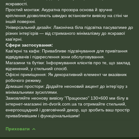
яскравості.
Простий монтаж: Акуратна прозора основа й зручне
кріплення дозволяють швидко встановити вивіску на стіні чи
іншій поверхні.
Універсальний дизайн: Лаконічна біла підсвітка пасуватиме до
різних інтер’єрів — від стриманого мінімалізму до яскравої
кав’ярні.
Сфери застосування:
Кав'ярні та кафе: Привабливе підсвічування для привітання
відвідувачів і підкреслення зони обслуговування.
Магазини та бутіки: Інформування клієнтів про те, що заклад
відчинений, у стильний спосіб.
Офісні приміщення: Як декоративний елемент чи вказівник
робочого режиму.
Домашні простори: Додайте неоновий акцент до інтер’єру з
мінімальними зусиллями.
Замовляйте неонову вивіску "Працюємо" 130×600 мм білу в
інтернет-магазині im-dvorik.com.ua та отримайте стильний,
енергоощадний і довговічний декор, що зробить ваш простір
привабливішим і функціональнішим!
Приховати