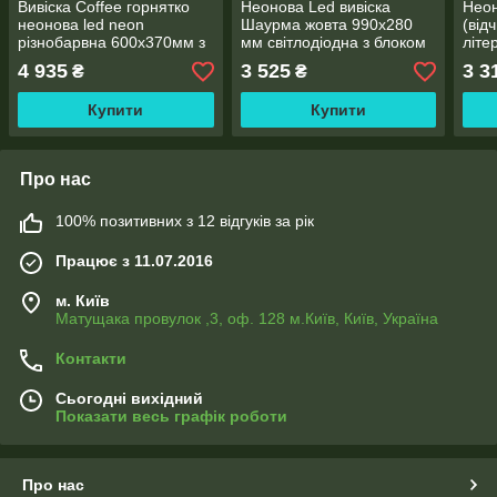
Вивіска Coffee горнятко
Неонова Led вивіска
Неон
неонова led neon
Шаурма жовта 990х280
(від
різнобарвна 600х370мм з
мм світлодіодна з блоком
літе
пультом
живлення
пуль
4 935
3 525
3 3
₴
₴
Купити
Купити
Про нас
100% позитивних з 12 відгуків за рік
Працює з 11.07.2016
м. Київ
Матущака провулок ,3, оф. 128 м.Київ, Київ, Україна
Контакти
Сьогодні вихідний
Показати весь графік роботи
Про нас