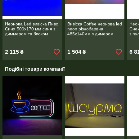
Неонова Led вивіска Пиво
Вивіска Coffee неонова led
Неон
Синя 500х170 мм синя з
neon різнобарвна
Снек
диммером та блоком
485х140мм з димером
з пу
живлення
жив
2 115
1 504
6 8
₴
₴
Подібні товари компанії