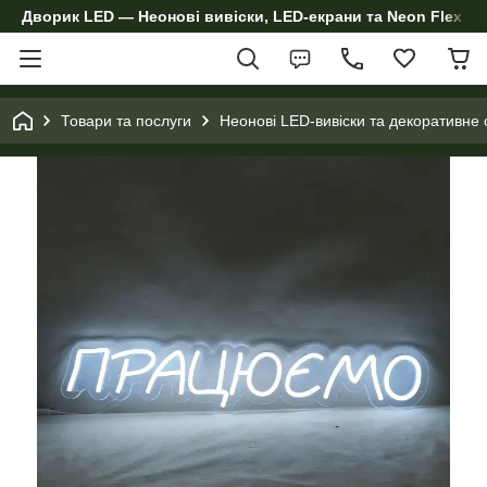
Дворик LED — Неонові вивіски, LED-екрани та Neon Flex дл
Товари та послуги
Неонові LED-вивіски та декоративне 