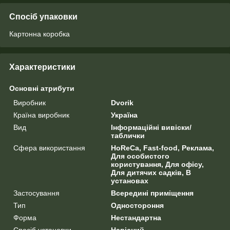
Спосіб упаковки
Картонна коробка
Характеристики
Основні атрибути
Виробник
Dvorik
Країна виробник
Україна
Вид
Інформаційні вивіски/
таблички
Сфера використання
HoReCa, Fast-food, Реклама,
Для особистого
користування, Для офісу,
Для дитячих садків, В
установах
Застосування
Всередині приміщення
Тип
Одностороння
Форма
Нестандартна
Спосіб установки
Навісний