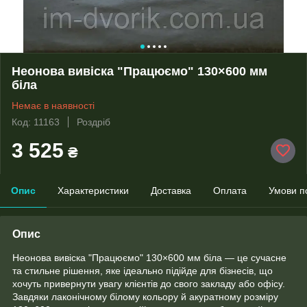
Неонова вивіска "Працюємо" 130×600 мм
біла
Немає в наявності
Код: 11163
Роздріб
3 525
₴
Опис
Характеристики
Доставка
Оплата
Умови п
Опис
Неонова вивіска "Працюємо" 130×600 мм біла — це сучасне
та стильне рішення, яке ідеально підійде для бізнесів, що
хочуть привернути увагу клієнтів до свого закладу або офісу.
Завдяки лаконічному білому кольору й акуратному розміру