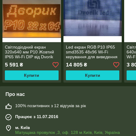
Світлодіодний екран
Led екран RGB Р10 IP65
Світ
320x640 мм Р10 Жовтий
smd3535 48х96 Wi-Fi
640x
IP65 Wi-Fi DIP від Dvorik
керування для виведення
Wi-F
Led
інформації
5 591
14 805
3 8
₴
₴
Купити
Купити
Про нас
100% позитивних з 12 відгуків за рік
Працює з 11.07.2016
м. Київ
Матущака провулок ,3, оф. 128 м.Київ, Київ, Україна