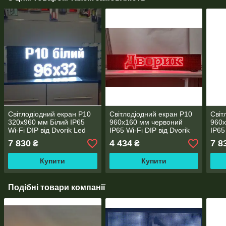
Світлодіодний екран Р10
Світлодіодний екран Р10
Світ
320x960 мм Білий IP65
960x160 мм червоний
960x
Wi-Fi DIP від Dvorik Led
IP65 Wi-Fi DIP від Dvorik
IP65
Led
Led
7 830
4 434
7 8
₴
₴
Купити
Купити
Подібні товари компанії