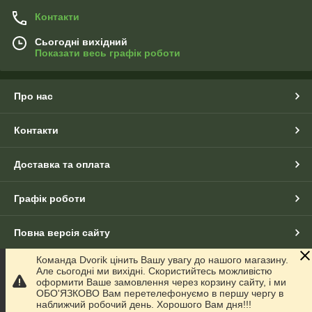
Контакти
Сьогодні вихідний
Показати весь графік роботи
Про нас
Контакти
Доставка та оплата
Графік роботи
Повна версія сайту
Команда Dvorik цінить Вашу увагу до нашого магазину.
Сайт створено на маркетплейсі
Prom.ua
Але сьогодні ми вихідні. Скористийтесь можливістю
оформити Ваше замовлення через корзину сайту, і ми
ОБО'ЯЗКОВО Вам перетелефонуємо в першу чергу в
Політика конфіденційності
наближчий робочий день. Хорошого Вам дня!!!