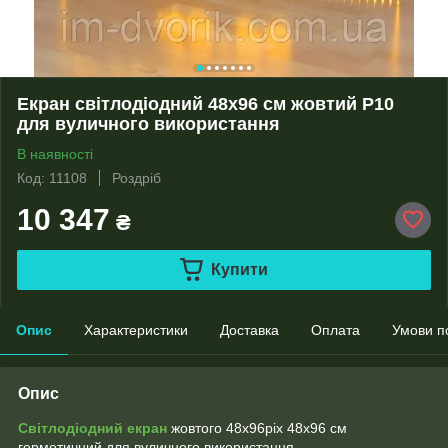
Екран світлодіодний 48х96 см жовтий Р10
для вуличного використання
В наявності
Код: 11108
Роздріб
10 347
₴
Купити
Опис
Характеристики
Доставка
Оплата
Умови п
Опис
Світлодіодний екран
жовтого 48х96pix 48х96 см
герметичний для вуличного використання