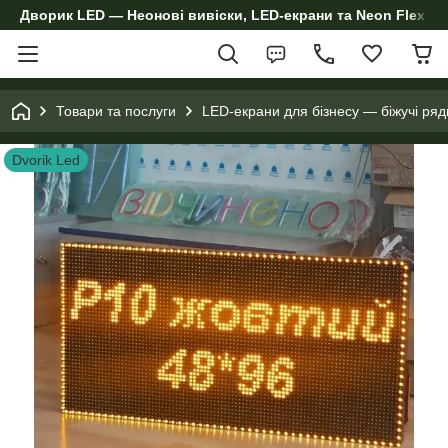
Дворик LED — Неонові вивіски, LED-екрани та Neon Flex дл
Товари та послуги
LED-екрани для бізнесу — біжучі ряд
Dvorik Led