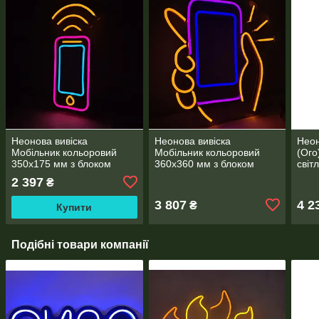
Неонова вивіска
Неонова вивіска
Неон
Мобільник кольоровий
Мобільник кольоровий
(Ого
350х175 мм з блоком
360х360 мм з блоком
світ
живлення та контролером
живлення та контролером
жив
2 397
₴
3 807
4 2
₴
Купити
Подібні товари компанії