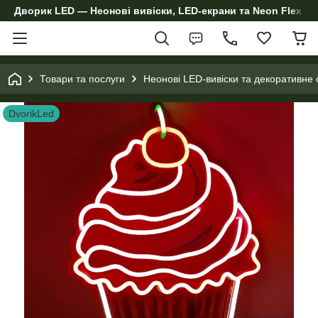
Дворик LED — Неонові вивіски, LED-екрани та Neon Flex дл
Товари та послуги
Неонові LED-вивіски та декоративне 
DvorikLed