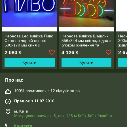
Неонова Led вивіска Пиво
Неонова вивіска Шашлик
Неон
Синя на чорній основі
556х344 мм світлодіодна з
300х
500х170 мм синя з
блоком живлення та
живл
пультом та блоком
пультом
2 080
4 126
2 6
₴
₴
живлення
Купити
Купити
Про нас
100% позитивних з 12 відгуків за рік
Працює з 11.07.2016
м. Київ
Матущака провулок ,3, оф. 128 м.Київ, Київ, Україна
Контакти