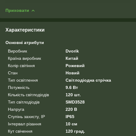
Приховати
Характеристики
Основні атрибути
Виробник
Dvorik
Країна виробник
Китай
Колір світіння
Рожевий
Стан
Новий
Тип освітлення
Світлодіодна стрічка
Потужність
9.6 Вт
Кількість світлодіодів
120 шт.
Тип світлодіодів
SMD3528
Напруга
220 В
Ступінь захисту, IP
IP65
Інтервал різання
10 см
Кут свічення
120 град.