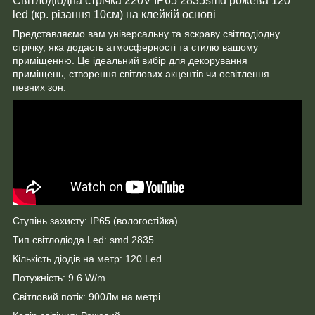
Світлодіодна стрічка 220V IP65 2835smd рожева 120
led (кр. різання 10см) на клейкій основі
Представляємо вам універсальну та яскраву світлодіодну
стрічку, яка додасть атмосферності та стилю вашому
приміщенню. Це ідеальний вибір для декорування
приміщень, створення світлових акцентів чи освітлення
певних зон.
Ступінь захисту: IP65 (вологостійка)
Тип світлодіода Led: smd 2835
Кількість діодів на метр: 120 Led
Потужність: 9.6 W/m
Світловий потік: 900Лм на метрі