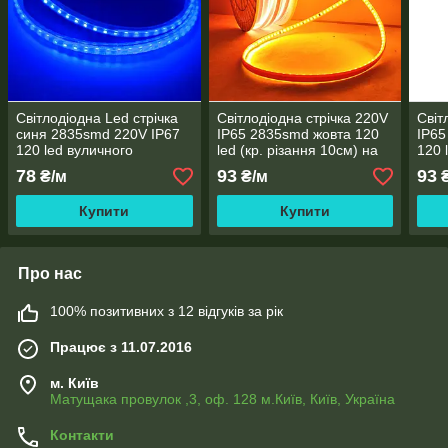
Світлодіодна Led стрічка
Світлодіодна стрічка 220V
Світ
синя 2835smd 220V IP67
IP65 2835smd жовта 120
IP65
120 led вуличного
led (кр. різання 10см) на
120 
використання
клейкій основі
на к
78
93
93
₴/м
₴/м
₴
Купити
Купити
Про нас
100% позитивних з 12 відгуків за рік
Працює з 11.07.2016
м. Київ
Матущака провулок ,3, оф. 128 м.Київ, Київ, Україна
Контакти