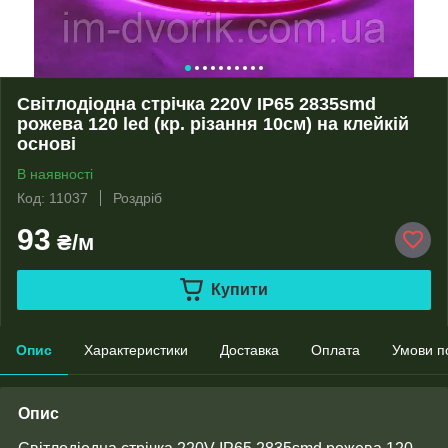
Світлодіодна стрічка 220V IP65 2835smd
рожева 120 led (кр. різання 10см) на клейкій
основі
В наявності
Код: 11037
Роздріб
93
₴/м
Купити
Опис
Характеристики
Доставка
Оплата
Умови п
Опис