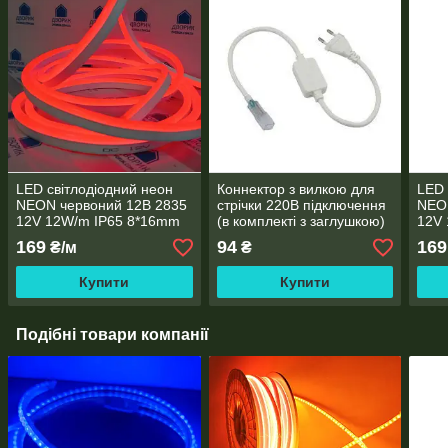
LED світлодіодний неон
Коннектор з вилкою для
LED 
NEON червоний 12B 2835
стрічки 220В підключення
NEO
12V 12W/m IP65 8*16mm
(в комплекті з заглушкою)
12V
169
94
169
₴/м
₴
Купити
Купити
Подібні товари компанії