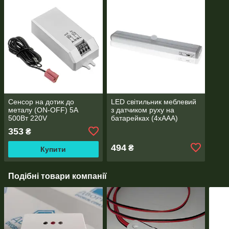
Сенсор на дотик до
LED світильник меблевий
металу (ON-OFF) 5А
з датчиком руху на
500Вт 220V
батарейках (4хААА)
353
₴
494
₴
Купити
Подібні товари компанії