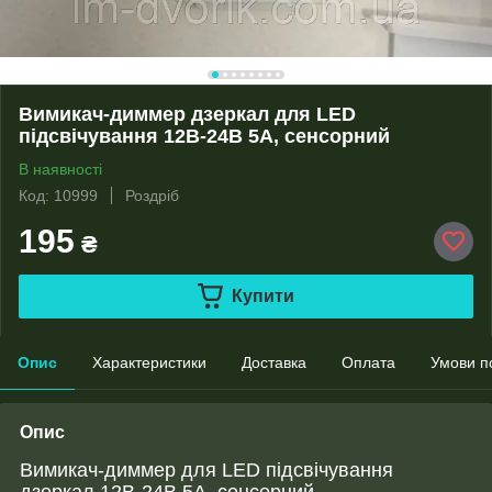
Вимикач-диммер дзеркал для LED
підсвічування 12В-24В 5А, сенсорний
В наявності
Код: 10999
Роздріб
195
₴
Купити
Опис
Характеристики
Доставка
Оплата
Умови п
Опис
Вимикач-диммер для LED підсвічування
дзеркал 12В-24В 5А, сенсорний