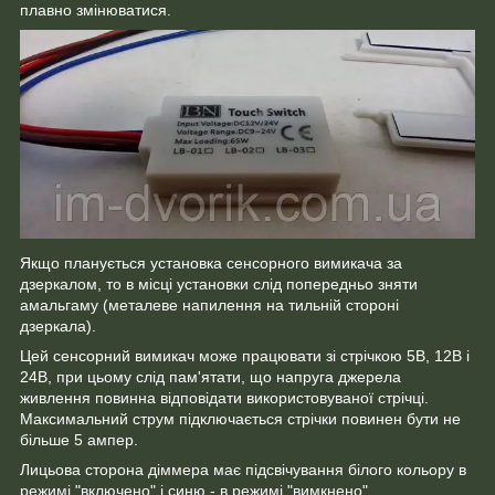
плавно змінюватися.
Якщо планується установка сенсорного вимикача за
дзеркалом, то в місці установки слід попередньо зняти
амальгаму (металеве напилення на тильній стороні
дзеркала).
Цей сенсорний вимикач може працювати зі стрічкою 5В, 12В і
24В, при цьому слід пам'ятати, що напруга джерела
живлення повинна відповідати використовуваної стрічці.
Максимальний струм підключається стрічки повинен бути не
більше 5 ампер.
Лицьова сторона діммера має підсвічування білого кольору в
режимі "включено" і синю - в режимі "вимкнено".