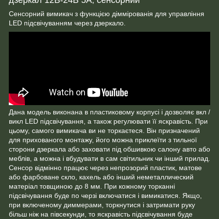
Сенсорний вимикач з функцією діммірованія для управління
LED підсвічуванням через дзеркало.
Дана модель виконана в пластиковому корпусі і дозволяє вкл /
викл LED підсвічування, а також регулювати її яскравість. При
цьому, самого вимикача ви не торкаєтеся. Він призначений
для прихованого монтажу, його можна приклеїти з тильної
сторони дзеркала або заховати під обшивкою салону авто або
меблів, а можна і вбудувати в сам світильник чи інший прилад.
Сенсор відмінно працює через непрозорий пластик, матове
або фарбоване скло, кахель або інший неметаллический
матеріал товщиною до 8 мм. При кожному торканні
підсвічування буде по черзі включатися і вимикатися. Якщо,
при включеному диммерами, торкнутися і затримати руку
більш ніж на півсекунди, то яскравість підсвічування буде