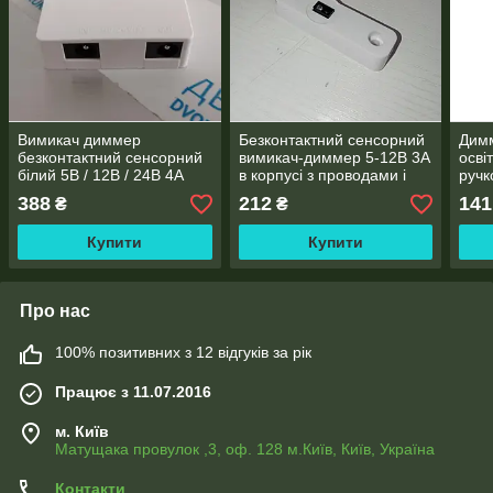
Вимикач диммер
Безконтактний сенсорний
Дим
безконтактний сенсорний
вимикач-диммер 5-12В 3А
осві
білий 5В / 12В / 24В 4А
в корпусі з проводами і
ручк
для освітлення
роз'ємами
388
212
141
₴
₴
Купити
Купити
Про нас
100% позитивних з 12 відгуків за рік
Працює з 11.07.2016
м. Київ
Матущака провулок ,3, оф. 128 м.Київ, Київ, Україна
Контакти