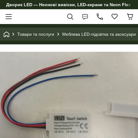
Дворик LED — Неонові вивіски, LED-екрани та Neon Flex дл
Товари та послуги
Меблева LED-підсвітка та аксесуари