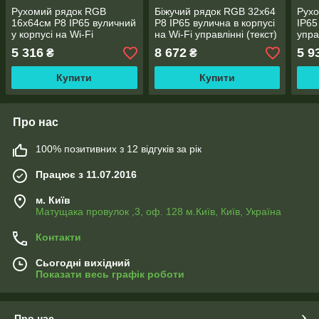
Рухомий рядок RGB
Біжучий рядок RGB 32х64
Рух
16х64см Р8 IP65 вуличний
Р8 IP65 вулична в корпусі
IP65
у корпусі на Wi-Fi
на Wi-Fi управлінні (текст)
упра
керування (текст)
інфо
5 316
8 672
5 9
₴
₴
Купити
Купити
Про нас
100% позитивних з 12 відгуків за рік
Працює з 11.07.2016
м. Київ
Матущака провулок ,3, оф. 128 м.Київ, Київ, Україна
Контакти
Сьогодні вихідний
Показати весь графік роботи
Про нас