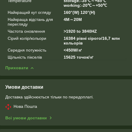
Temperature
storage:-35℃～+85℃
working:-20℃～+50℃
Найкращий кут огляду
160°(W) 120°(H)
Найкраща відстань для
4M～20M
перегляду
Частота оновлення
>1920 to 3840HZ
Сірий колір/кольори
16384 рівні сірого/16,7 млн
кольорів
Середня потужність
<450W/㎡
Щільність пікселів
15625 точок/㎡
Приховати
Умови доставки
Доставка здійснюється тільки по передоплаті.
Нова Пошта
Всі умови доставки