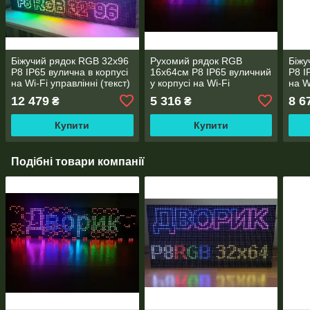
Біжучий рядок RGB 32х96
Рухомий рядок RGB
Біжу
Р8 IP65 вулична в корпусі
16х64см Р8 IP65 вуличний
Р8 I
на Wi-Fi управлінні (текст)
у корпусі на Wi-Fi
на W
керування (текст)
12 479
5 316
8 6
₴
₴
Купити
Купити
Подібні товари компанії