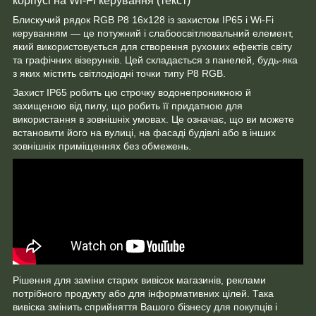
корпусі на Wi-Fi керування (текст)
Блискучий рядок RGB Р8 16х128 із захистом IP65 і Wi-Fi
керуванням — це потужний і слабоосвітлювальний елемент,
який використовується для створення рухомих ефектів світу
та графічних візерунків. Цей складається з панелей, будь-яка
з яких містить світлодіодні точки типу Р8 RGB.
Захист IP65 робить цю строчку водонепроникною й
захищеною від пилу, що робить її придатною для
використання в зовнішніх умовах. Це означає, що ви можете
встановити його на вулиці, на фасаді будівлі або в інших
зовнішніх приміщеннях без обмежень.
Рішення для заміни старих вивісок магазинів, реклами
потрібного продукту або для інформативних цілей. Така
вивіска змінить сприйняття Вашого бізнесу для покупців і