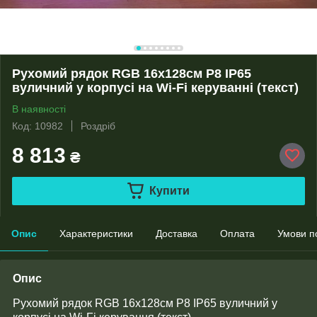
Рухомий рядок RGB 16х128см Р8 IP65
вуличний у корпусі на Wi-Fi керуванні (текст)
В наявності
Код: 10982
Роздріб
8 813
₴
Купити
Опис
Характеристики
Доставка
Оплата
Умови п
Опис
Рухомий рядок RGB 16х128см Р8 IP65 вуличний у