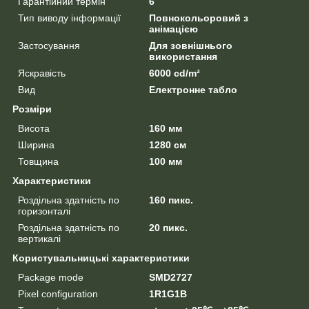
Гарантійний термін
6
Тип виводу інформації
Повнокольоровий з
анімацією
Застосування
Для зовнішнього
використання
Яскравість
6000 cd/m²
Вид
Електронне табло
Розміри
Висота
160 мм
Ширина
1280 см
Товщина
100 мм
Характеристики
Роздільна здатність по
160 пикс.
горизонталі
Роздільна здатність по
20 пикс.
вертикалі
Користувальницькі характеристики
Package mode
SMD2727
Pixel configuration
1R1G1B