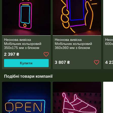
Неонова вивіска
Неонова вивіска
Неон
Мобільник кольоровий
Мобільник кольоровий
600
350х175 мм з блоком
360х360 мм з блоком
живлення та контролером
живлення та контролером
2 397
₴
3 807
4 2
₴
Купити
Подібні товари компанії