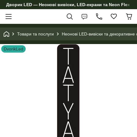
Дворик LED — Неонові вивіски, LED-екрани та Neon Flex дл
Товари та послуги
Неонові LED-вивіски та декоративне 
DvorikLed