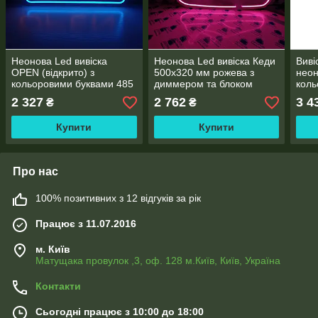
Неонова Led вивіска
Неонова Led вивіска Кеди
Виві
OPEN (відкрито) з
500х320 мм рожева з
неон
кольоровими буквами 485
диммером та блоком
коль
х 200 мм з пультом
живлення
пуль
2 327
2 762
3 4
₴
₴
Купити
Купити
Про нас
100% позитивних з 12 відгуків за рік
Працює з 11.07.2016
м. Київ
Матущака провулок ,3, оф. 128 м.Київ, Київ, Україна
Контакти
Сьогодні працює з 10:00 до 18:00