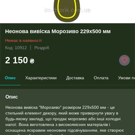
Неонова вивіска Морозиво 229х500 мм
Немає в наявності
Код: 10912
Роздріб
2 150
₴
Опис
Характеристики
Доставка
Оплата
Умови п
Опис
Неонова вивіска "Морозиво" розміром 229х500 мм - це
стильний елемент декору, який може привернути увагу в
будь-якому закладі, що продає морозиво або інші холодні
напої. Вона виготовлена з високоякісних матеріалів і
оснащена яскравим неоновим підсвічуванням, яке створює