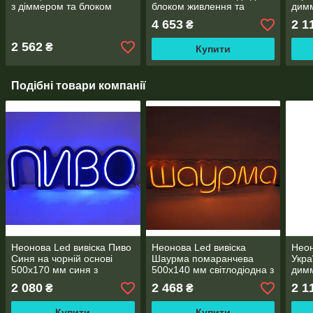
з діммером та блоком
блоком живлення та
дим
живлення
пультом
жив
4 653
2 1
₴
2 562
₴
Купити
Подібні товари компанії
Неонова Led вивіска Пиво
Неонова Led вивіска
Неон
Синя на чорній основі
Шаурма помаранчева
Укра
500х170 мм синя з
500х140 мм світлодіодна з
дим
пультом та блоком
блоком живлення та
жив
2 080
2 468
2 1
₴
₴
живлення
пультом
Купити
Купити