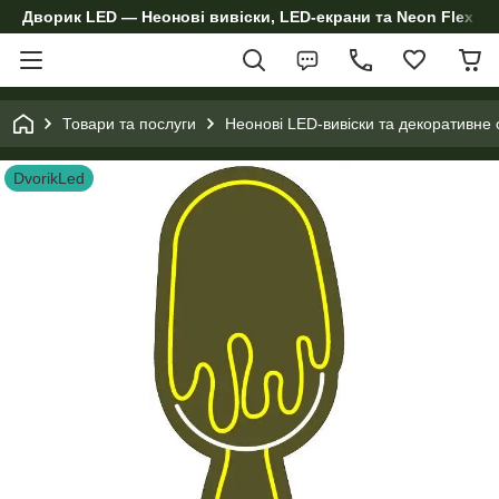
Дворик LED — Неонові вивіски, LED-екрани та Neon Flex дл
Товари та послуги
Неонові LED-вивіски та декоративне 
DvorikLed