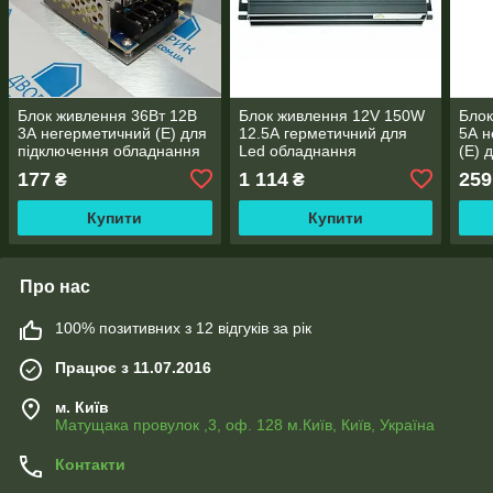
Блок живлення 36Вт 12В
Блок живлення 12V 150W
Блок
3А негерметичний (E) для
12.5А герметичний для
5А н
підключення обладнання
Led обладнання
(Е) 
обл
177
1 114
259
₴
₴
Купити
Купити
Про нас
100% позитивних з 12 відгуків за рік
Працює з 11.07.2016
м. Київ
Матущака провулок ,3, оф. 128 м.Київ, Київ, Україна
Контакти