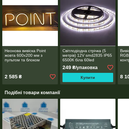
Неонова вивіска Point
Світлодіодна стрічка (5
Виві
жовта 600x200 мм з
метрів) 12V smd2835 ІР65
RGB 
пультом та блоком
6500К біла 60led
конт
живлення
герметична
249
₴/упаковка
2 585
8 1
₴
Купити
Подібні товари компанії