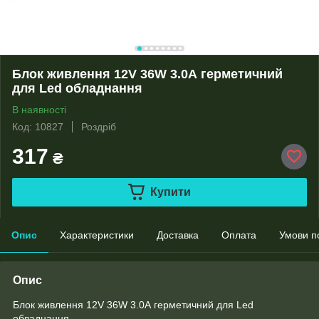
Блок живлення 12V 36W 3.0А герметичний
для Led обладнання
В наявності
Код: 10827
Роздріб
317
₴
Купити
Опис
Характеристики
Доставка
Оплата
Умови п
Опис
Блок живлення 12V 36W 3.0А герметичний для Led
обладнання