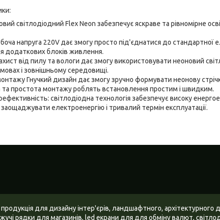
ики:
овий світлодіодний Flex Neon забезпечує яскраве та рівномірне осв
боча напруга 220V дає змогу просто під'єднатися до стандартної 
я додаткових блоків живлення.
 Захист від пилу та вологи дає змогу використовувати неоновий світ
мовах і зовнішньому середовищі.
 монтажу Гнучкий дизайн дає змогу зручно формувати неонову стрічк
а та простота монтажу роблять встановлення простим і швидким.
гоефективність: світлодіодна технологія забезпечує високу енергое
 заощаджувати електроенергію і тривалий термін експлуатації.
 продукція для дизайну інтер'єрів, ландшафтного, архітектурного 
жучі рядки для магазинів, led екрани для для обміну валют, світлодіо