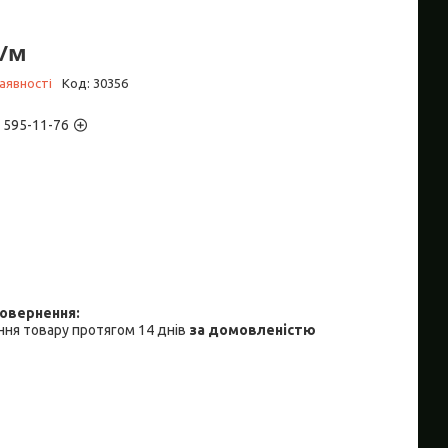
₴/м
аявності
Код:
30356
) 595-11-76
ня товару протягом 14 днів
за домовленістю