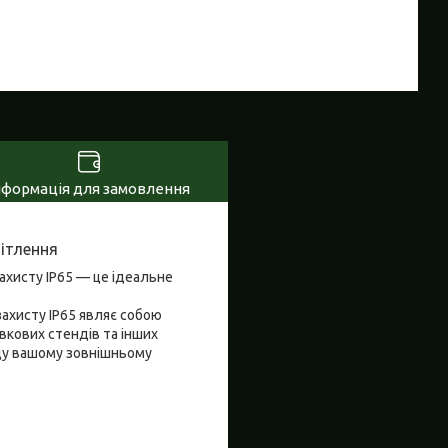
нформація для замовлення
вітлення
ахисту IP65 — це ідеальне
захисту IP65 являє собою
вкових стендів та інших
яду вашому зовнішньому