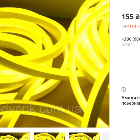
155 
Немає в н
+380 (68
Viber
повернен