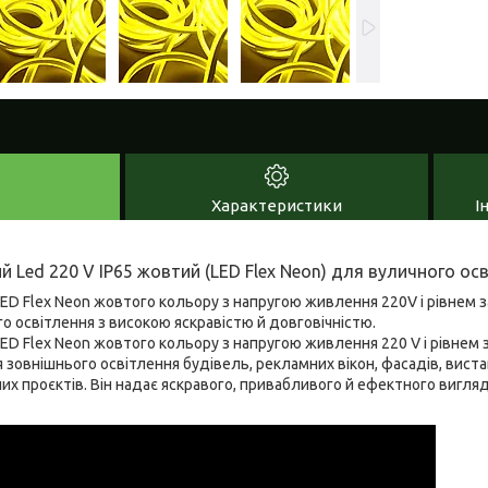
Характеристики
І
й Led 220 V IP65 жовтий (LED Flex Neon) для вуличного ос
ED Flex Neon жовтого кольору з напругою живлення 220V і рівнем з
о освітлення з високою яскравістю й довговічністю.
ED Flex Neon жовтого кольору з напругою живлення 220 V і рівнем 
 зовнішнього освітлення будівель, рекламних вікон, фасадів, виста
х проєктів. Він надає яскравого, привабливого й ефектного вигл