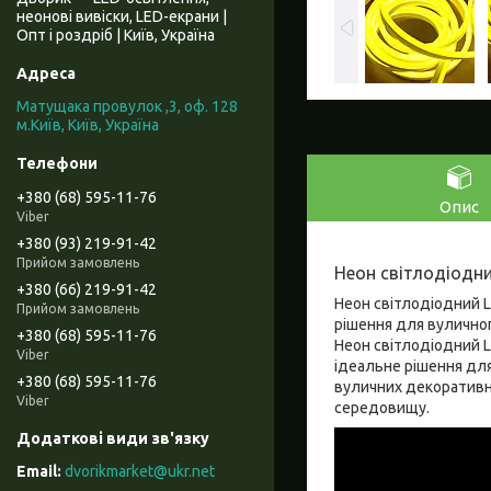
неонові вивіски, LED-екрани |
Опт і роздріб | Київ, Україна
Матущака провулок ,3, оф. 128
м.Київ, Київ, Україна
+380 (68) 595-11-76
Опис
Viber
+380 (93) 219-91-42
Прийом замовлень
Неон світлодіодни
+380 (66) 219-91-42
Неон світлодіодний L
Прийом замовлень
рішення для вуличног
+380 (68) 595-11-76
Неон світлодіодний L
Viber
ідеальне рішення для
+380 (68) 595-11-76
вуличних декоративни
Viber
середовищу.
dvorikmarket@ukr.net