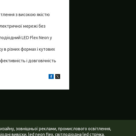
ітлення з високою якістю
електричної мережі без
лодіодний LED Flex Neon у
у в різних формах і кутових
фективність і довговічність
дизайну, зовнішньої реклами, промислового освітлення,
дні вивіски, led neon flex, світлодіодна led стрічка,