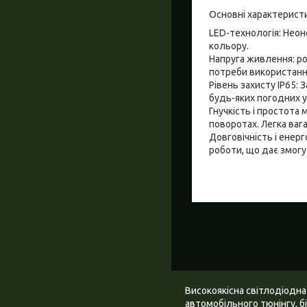
Основні характерист
LED-технологія: Неон
кольору.
Напруга живлення: ро
потреби використанн
Рівень захисту IP65:
будь-яких погодних у
Гнучкість і простота
поворотах. Легка ваг
Довговічність і енер
роботи, що дає змогу
Високоякісна світлодіодна
автомобільного тюнінгу, бі