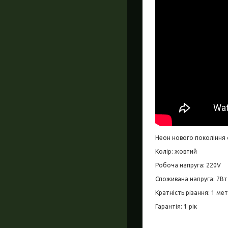
Неон нового покоління 
Колір: жовтий
Робоча напруга: 220
V
Споживана напруга: 7Вт
Кратність різання: 1 ме
Гарантія: 1 рік