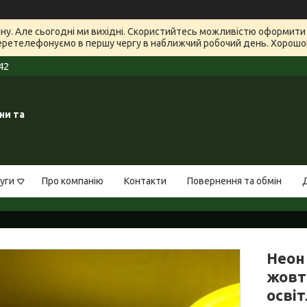
зину. Але сьогодні ми вихідні. Скористийтесь можливістю оформит
еретелефонуємо в першу чергу в наближчий робочий день. Хорошого
42
ни та
уги
Про компанію
Контакти
Повернення та обмін
Неон 
жовт
осві