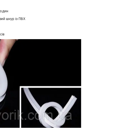
годин
вий шнур із ПВХ
сів