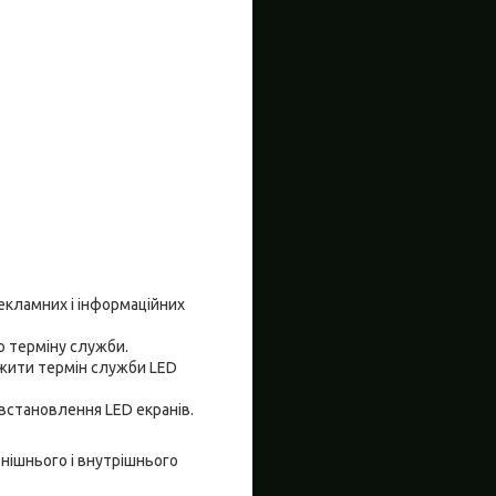
екламних і інформаційних
о терміну служби.
вжити термін служби LED
встановлення LED екранів.
внішнього і внутрішнього