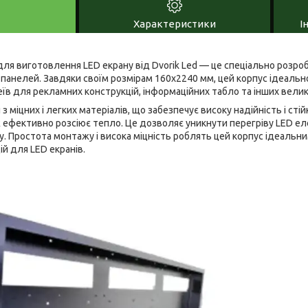
Характеристики
І
ля виготовлення LED екрану від Dvorik Led — це спеціально розр
і панелей. Завдяки своїм розмірам 160x2240 мм, цей корпус ідеаль
в для рекламних конструкцій, інформаційних табло та інших велик
 міцних і легких матеріалів, що забезпечує високу надійність і стій
 ефективно розсіює тепло. Це дозволяє уникнути перегріву LED ел
. Простота монтажу і висока міцність роблять цей корпус ідеальни
ій для LED екранів.