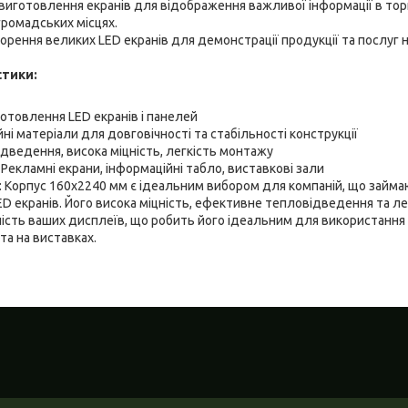
 виготовлення екранів для відображення важливої інформації в тор
громадських місцях.
ворення великих LED екранів для демонстрації продукції та послуг 
стики:
отовлення LED екранів і панелей
ійні матеріали для довговічності та стабільності конструкції
дведення, висока міцність, легкість монтажу
Рекламні екрани, інформаційні табло, виставкові зали
у: Корпус 160x2240 мм є ідеальним вибором для компаній, що займ
D екранів. Його висока міцність, ефективне тепловідведення та л
чність ваших дисплеїв, що робить його ідеальним для використання
та на виставках.