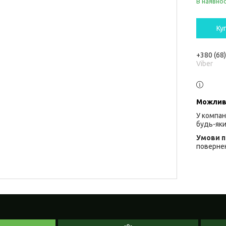
В наявнос
Ку
+380 (68
Viber
У компан
будь-яки
повернен