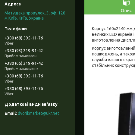
Опис
Матущака провулок ,3, оф. 128
м.Київ, Київ, Україна
Корпус 160x2240 мм д
великих LED екранів 
+380 (68) 595-11-76
виготовлення дисплеї
Viber
Корпус виготовлений з
+380 (93) 219-91-42
пошкоджень, а також
Прийом замовлень
служби вашого екрану
+380 (66) 219-91-42
стабільних конструкц
Прийом замовлень
+380 (68) 595-11-76
Viber
+380 (68) 595-11-76
Viber
dvorikmarket@ukr.net