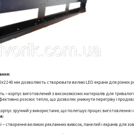
ання:
60x2240 мм дозволяють створювати великі LED екрани для різних р
ість – корпус виготовлений з високоякісних матеріалів для тривалог
фективно розсіює тепло, що дозволяє уникнути перегріву і продо
орпус зручний у використанні, що полегшує процес виготовлення і 
я:
ї – створення великих рекламних вивісок, панелей і екранів для зо