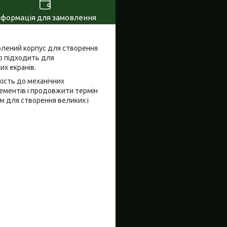
нформація для замовлення
облений корпус для створення
но підходить для
их екранів.
кість до механічних
ементів і продовжити термін
м для створення великих і