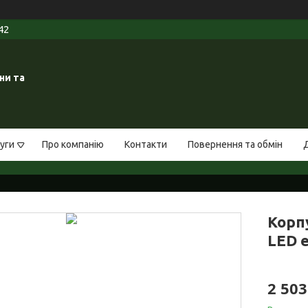
42
ни та
уги
Про компанію
Контакти
Повернення та обмін
Корп
LED е
2 503