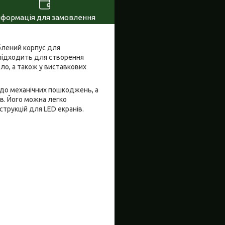
нформація для замовлення
блений корпус для
 підходить для створення
ло, а також у виставкових
ь до механічних пошкоджень, а
в. Його можна легко
трукцій для LED екранів.