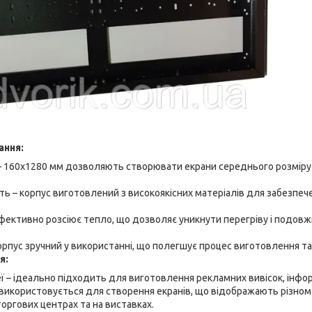
ання:
– 160x1280 мм дозволяють створювати екрани середнього розміру 
ість – корпус виготовлений з високоякісних матеріалів для забезпе
фективно розсіює тепло, що дозволяє уникнути перегріву і подов
орпус зручний у використанні, що полегшує процес виготовлення та
я:
ї – ідеально підходить для виготовлення рекламних вивісок, інфор
 використовується для створення екранів, що відображають різном
торгових центрах та на виставках.