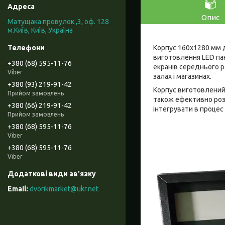
Опис
Матущака провулок ,3, оф. 128
м.Київ, Київ, Україна
Корпус 160x1280 мм д
виготовлення LED пан
+380 (68) 595-11-76
екранів середнього р
Viber
залах і магазинах.
+380 (93) 219-91-42
Корпус виготовлений 
Прийом замовлень
також ефективно роз
+380 (66) 219-91-42
інтегрувати в процес
Прийом замовлень
+380 (68) 595-11-76
Viber
+380 (68) 595-11-76
Viber
dvorikmarket@ukr.net