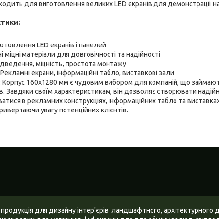
дходить для виготовлення великих LED екранів для демонстрації на
стики:
отовлення LED екранів і панелей
і міцні матеріали для довговічності та надійності
ідведення, міцність, простота монтажу
Рекламні екрани, інформаційні табло, виставкові зали
у: Корпус 160x1280 мм є чудовим вибором для компаній, що займаю
. Завдяки своїм характеристикам, він дозволяє створювати надійні 
атися в рекламних конструкціях, інформаційних табло та виставка
привертаючи увагу потенційних клієнтів.
 продукція для дизайну інтер'єрів, ландшафтного, архітектурного 