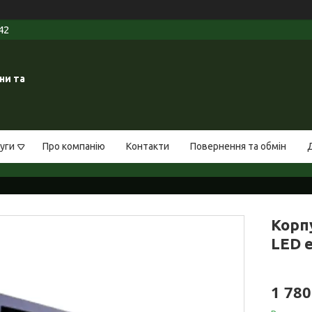
42
ни та
уги
Про компанію
Контакти
Повернення та обмін
Корп
LED е
1 780