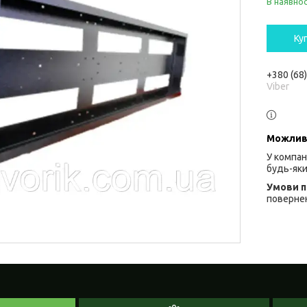
В наявнос
Ку
+380 (68
Viber
У компан
будь-яки
повернен