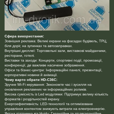
Сфера використання:
Зовнішня реклама: Великі екрани на фасадах будівель, ТРЦ,
біля доріг, на зупинках та автозаправках.
Внутрішні дисплеї: Торговельні зали, виставкові майданчики,
ресторани, готелі.
Виставки та заходи: Концерти, спортивні події, промоакції,
конференції, де важливе насичене зображення.
Офіси та бізнес-центри: Інформаційні панелі, презентації,
корпоративні новини й анімації.
Чому варто обрати HD-C36C:
Зручне Wi-Fi керування: Зекономте час і зусилля на
оновлення рекламних чи інформаційних роликів.
Висока сумісність із Led модулями: Підтримує велику кількість
форматів і роздільностей екрану.
Енергоефективність: LED-технології та оптимізоване
управління контентом знижують витрати на електроенергію.
Якісна підтримка від Huidu: Гарантійне та післягарантійне