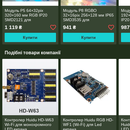
Модуль P5 64×32pix
Модуль P8 RGBO
Моду
320×160 мм RGB IP20
32×16pix 256×128 мм IP65
192
SMD2121 для
SMD3535 для
IP20
світлодіодного екрана
світлодіодного екрана
екра
1 119
941
987
₴
₴
Купити
Купити
Подібні товари компанії
Контролер Huidu HD-W63
Контролер Huidu RGB HD-
Кон
Wi-Fi для монохромного
WF1 (Wi-Fi) для Led
Huid
LED екрана
екрана
LED 