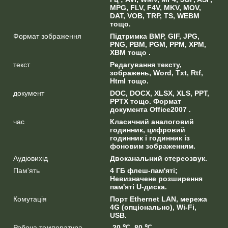
MPG, FLV, F4V, MKV, MOV,
DAT, VOB, TRP, TS, WEBM
тощо.
Формат зображення
Підтримка BMP, GIF, JPG,
PNG, PBM, PGM, PPM, XPM,
XBM тощо .
текст
Редагування тексту,
зображень, Word, Txt, Rtf,
Html тощо.
документ
DOC, DOCX, XLSX, XLS, PPT,
PPTX тощо. Формат
документа Office2007 .
час
Класичний аналоговий
годинник, цифровий
годинник і годинник із
фоновим зображенням.
Аудіовихід
Двоканальний стереозвук.
Пам'ять
4 ГБ флеш-пам'яті;
Невизначене розширення
пам'яті U-диска.
Комутація
Порт Ethernet LAN, мережа
4G (опціонально), Wi-Fi,
USB.
Робоча температура
-20 ℃ -80 ℃