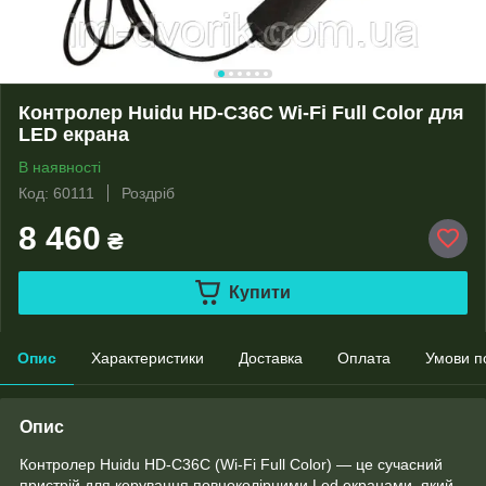
Контролер Huidu HD-C36C Wi-Fi Full Color для
LED екрана
В наявності
Код: 60111
Роздріб
8 460
₴
Купити
Опис
Характеристики
Доставка
Оплата
Умови п
Опис
Контролер Huidu HD-C36C (Wi-Fi Full Color) — це сучасний
пристрій для керування повноколірними Led екранами, який