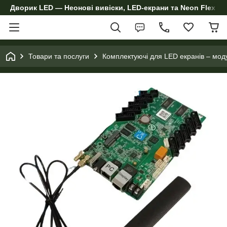
Дворик LED — Неонові вивіски, LED-екрани та Neon Flex дл
Товари та послуги
Комплектуючі для LED екранів – мод