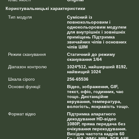
Користувальницькі характеристики
Тип модуля
Сумісний із
повнокольоровим і
однокольоровим модулем
для внутрішніх і зовнішніх
приміщень Підтримка
звичайних чіпів і основних
чіпів ШІМ
Режим сканування
Статичний до режиму
сканування 1/64
Діапазон контролю
1024*512, найширший 8192,
найвищий 1024
Шкала сірого
256-65536
Основні функції
Відео, зображення, GIF,
текст, офіс, годинник, час
тощо. Дистанційне
керування, температура,
вологість, яскравість тощо.
Формат відео
Підтримка апаратного
декодування HD-відео
1080P, пряма передача без
очікування перекодування.
Вихідна частота кадрів 60
Гц ; AVI, WMV, MP4, 3GP, ASF,