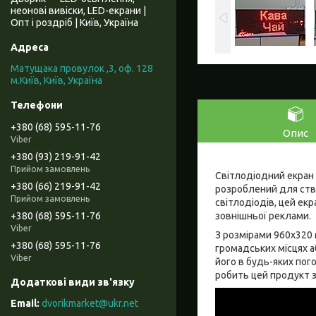
неонові вивіски, LED-екрани |
Опт і роздріб | Київ, Україна
Матущака провулок ,3, оф. 128
м.Київ, Київ, Україна
+380 (68) 595-11-76
Опис
Viber
+380 (93) 219-91-42
Прийом замовлень
Світлодіодний екран 
+380 (66) 219-91-42
розроблений для ство
Прийом замовлень
світлодіодів, цей ек
зовнішньої реклами.
+380 (68) 595-11-76
Viber
З розмірами 960x320 
+380 (68) 595-11-76
громадських місцях аб
Viber
його в будь-яких пог
робить цей продукт 
dvorikmarket@ukr.net