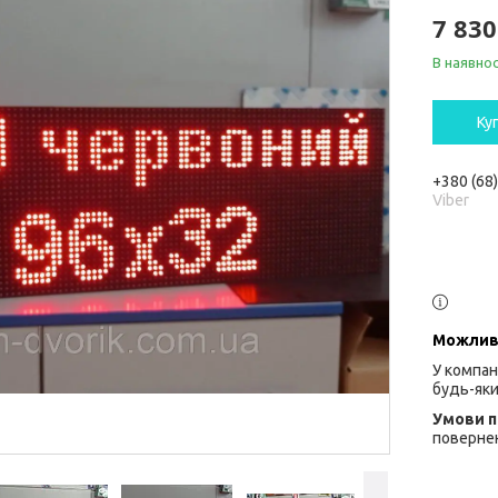
7 830
В наявнос
Ку
+380 (68
Viber
У компан
будь-яки
повернен