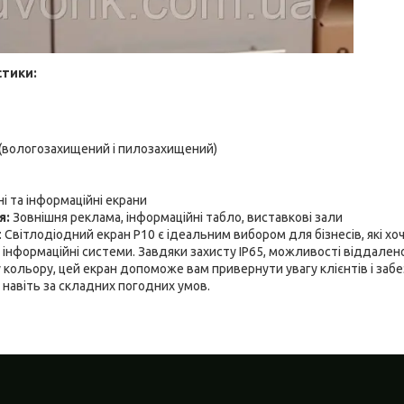
стики:
5 (вологозахищений і пилозахищений)
і та інформаційні екрани
я:
Зовнішня реклама, інформаційні табло, виставкові зали
: Світлодіодний екран Р10 є ідеальним вибором для бізнесів, які х
 інформаційні системи. Завдяки захисту IP65, можливості віддаленог
кольору, цей екран допоможе вам привернути увагу клієнтів і за
, навіть за складних погодних умов.