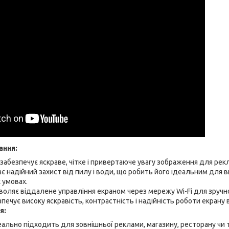
ання:
 забезпечує яскраве, чітке і привертаюче увагу зображення для рек
ає надійний захист від пилу і води, що робить його ідеальним для в
 умовах.
зволяє віддалене управління екраном через мережу Wi-Fi для зруч
зпечує високу яскравість, контрастність і надійність роботи екрану 
я:
деально підходить для зовнішньої реклами, магазину, ресторану чи 