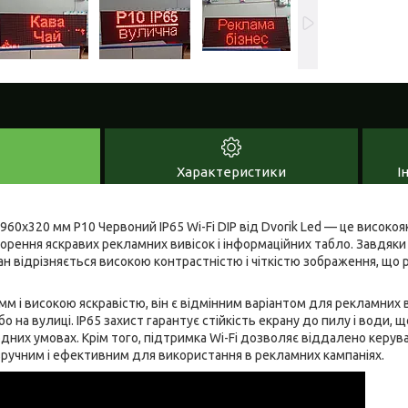
Характеристики
І
960x320 мм Р10 Червоний IP65 Wi-Fi DIP від Dvorik Led — це високоя
рення яскравих рекламних вивісок і інформаційних табло. Завдяк
ран відрізняється високою контрастністю і чіткістю зображення, що
мм і високою яскравістю, він є відмінним варіантом для рекламних 
о на вулиці. IP65 захист гарантує стійкість екрану до пилу і води
одних умовах. Крім того, підтримка Wi-Fi дозволяє віддалено керув
зручним і ефективним для використання в рекламних кампаніях.