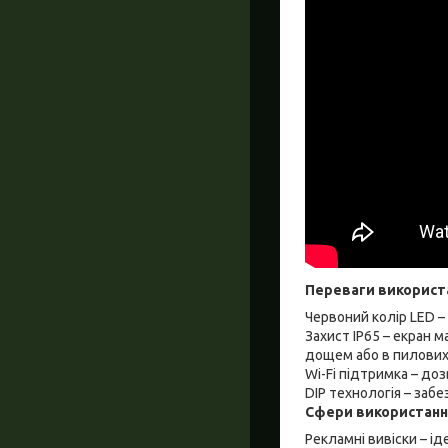
Переваги використ
Червоний колір LED –
Захист IP65 – екран м
дощем або в пилових
Wi-Fi підтримка – до
DIP технологія – забе
Сфери використанн
Рекламні вивіски – і