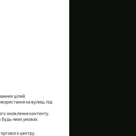
ламних цілей.
икористання на вулиці, під
ного оновлення контенту.
в будь-яких умовах.
торгового центру.