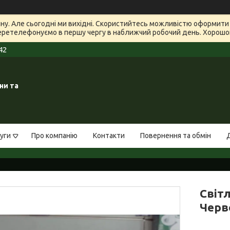
зину. Але сьогодні ми вихідні. Скористийтесь можливістю оформит
еретелефонуємо в першу чергу в наближчий робочий день. Хорошого
42
ни та
уги
Про компанію
Контакти
Повернення та обмін
Світ
Черво