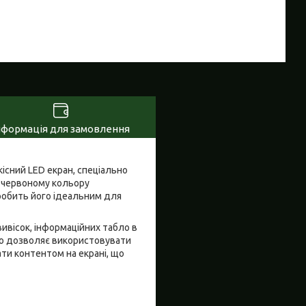
нформація для замовлення
кісний LED екран, спеціально
и червоному кольору
 робить його ідеальним для
вивісок, інформаційних табло в
, що дозволяє використовувати
ати контентом на екрані, що