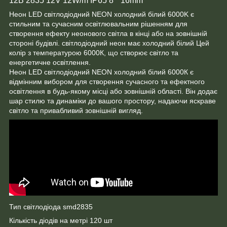
12B 2835 12V 12W/m IP65 8 * 16mm
Неон LED світлодіодний NEON холодний білий 6000K є
стильним та сучасним освітлювальним рішенням для
створення ефекту неонового світла в кінці або на зовнішній
стороні будівлі. світлодіодний неон має холодний білий Цей
колір з температурою 6000К, що створює світло та
енергетичне освітлення.
Неон LED світлодіодний NEON холодний білий 6000К є
відмінним вибором для створення сучасного та ефектного
освітлення в будь-якому місці або зовнішній області. Він додає
шар стилю та динаміки до вашого простору, надаючи яскраве
світло та привабливий зовнішній вигляд.
Тип світлодіода smd2835
Кількість діодів на метрі 120 шт