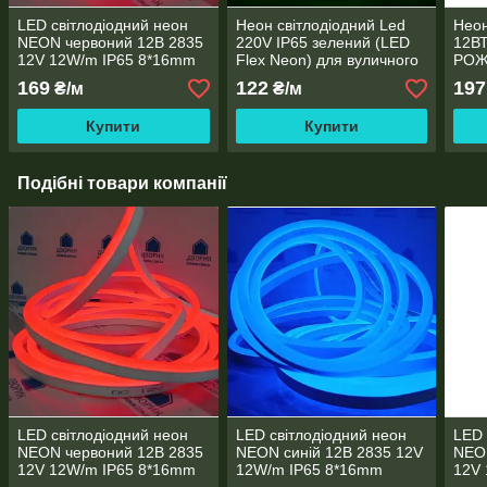
LED світлодіодний неон
Неон світлодіодний Led
Неон
NEON червоний 12B 2835
220V IP65 зелений (LED
12В
12V 12W/m IP65 8*16mm
Flex Neon) для вуличного
РОЖЕ
освітлення
169
122
197
₴/м
₴/м
Купити
Купити
Подібні товари компанії
LED світлодіодний неон
LED світлодіодний неон
LED 
NEON червоний 12B 2835
NEON синій 12B 2835 12V
NEO
12V 12W/m IP65 8*16mm
12W/m IP65 8*16mm
12V