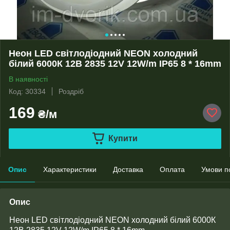
Неон LED світлодіодний NEON холодний
білий 6000К 12B 2835 12V 12W/m IP65 8 * 16mm
В наявності
Код: 30334
Роздріб
169
₴/м
Купити
Опис
Характеристики
Доставка
Оплата
Умови п
Опис
Неон LED світлодіодний NEON холодний білий 6000К