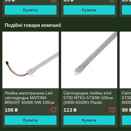
Купити
Купити
Подібні товари компанії
Лінійка магістральна Led
Світлодіодна лінійка smd
Світ
світлодіодна МАТОВА
5730 MTK2-5730W 100см
573
BRIGHT 4500K NW 100см
(6000-6500K) Plastic
6000
220V 20W
матовий 220V 13W
про
106
113
99
₴
₴
Купити
Купити