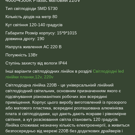
4000-4500K Plastic матовий 220V
Тип світлодіоди SMD 5730
Кількість діодів на метр 80
Кут світіння 120-140 градусів
Габарити Розмір корпусу: 15*9*1015
довжина дроту: 190
Напруга живлення AC 220 В
Потужність 13Вт
Ступінь захисту від вологи IP44
Інші варіанти світлодіодних лінійок в розділі
Світлодіодні led
лінійки планки,12v, 220v
Світлодіодна лінійка 220В - це універсальніий лінійний
світлодіодний світильник, основним призначенням якого є
підсвічування різноманітних робочих зон всередині
приміщення. Корпус цього виробу виготовлений із прозорого
або матового пластика, всередині розташована алюмінієва
плата зі світлодіодами, що дають дають яскраве і рівномірне
світіння, а кут розсіювання світла становить 120 градусів.
Лінійка споживає незначну кількість електроенергії, а живиться
безпосередньо від мережі 220В без додаткових драйверів і