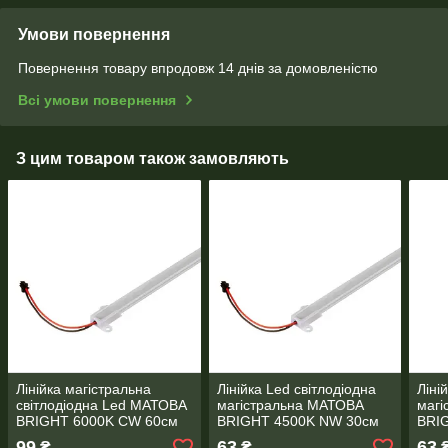
Умови повернення
Повернення товару впродовж 14 днів за домовленістю
Всі умови повернення
З цим товаром також замовляють
Лінійка магістральна
Лінійка Led світлодіодна
Ліні
світлодіодна Led МАТОВА
магістральна МАТОВА
маг
BRIGHT 6000K CW 60см
BRIGHT 4500K NW 30см
BRI
220V 11W
220V 6W
220
99
63
63
₴
₴