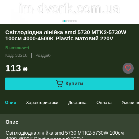
Світлодіодна лінійка smd 5730 MTK2-5730W
100см 4000-4500K Plastic матовий 220V
В наявності
Код: 30218
Роздріб
113
₴
Купити
Опис
Характеристики
Доставка
Оплата
Умови п
Опис
Світлодіодна лінійка smd 5730 MTK2-5730W 100см