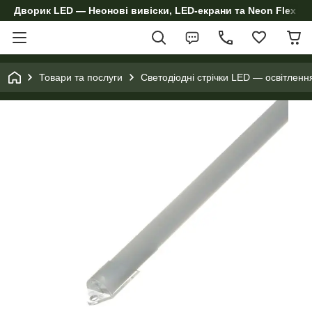
Дворик LED — Неонові вивіски, LED-екрани та Neon Flex дл
Товари та послуги
Светодіодні стрічки LED — освітленн