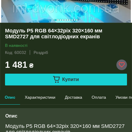
Модуль P5 RGB 64×32pix 320×160 мм
SMD2727 для світлодіодних екранів
В наявності
Код: 60032
Роздріб
1 481
₴
Купити
Опис
Характеристики
Доставка
Оплата
Умови п
Опис
Модуль P5 RGB 64×32pix 320×160 мм SMD2727
для світлодіодних екранів