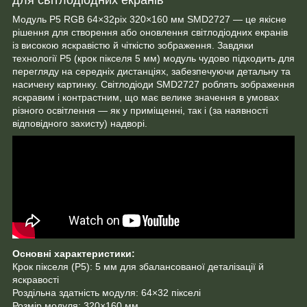
Модуль P5 RGB 64×32pix 320×160 мм SMD2727 — це якісне
рішення для створення або оновлення світлодіодних екранів
із високою яскравістю й чіткістю зображення. Завдяки
технології P5 (крок пікселя 5 мм) модуль чудово підходить для
перегляду на середніх дистанціях, забезпечуючи детальну та
насичену картинку. Світлодіоди SMD2727 роблять зображення
яскравим і контрастним, що має велике значення в умовах
різного освітлення — як у приміщенні, так і (за наявності
відповідного захисту) надворі.
Основні характеристики:
Крок пікселя (P5): 5 мм для збалансованої деталізації й
яскравості
Роздільна здатність модуля: 64×32 пікселі
Розмір модуля: 320×160 мм