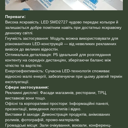
Переваги:
Висока яскравість: LED SMD2727 чудово передає кольори й
залишається добре помітним навіть при достатньо яскравому
денному світлі.
Гнучкість застосування: Модуль можна використовувати для
різноманітних LED-конструкцій — від невеликих рекламних
вивісок до великих відеостін.
Оптимальна деталізація: P5 ідеальний для розглядання
контенту на середніх дистанціях, зберігаючи баланс між
чіткістю та вартістю.
Енергоефективність: Сучасна LED-технологія споживає
відносно мало енергії, забезпечуючи при цьому довгий термін
експлуатації.
Сфери застосування:
Рекламні дисплеї: Фасади магазинів, ресторани, ТРЦ,
виставкові зони тощо.
Офісні та корпоративні простори: Інформаційні панелі,
презентації, виведення логотипів і відео.
Виставки й заходи: Демонстрація продуктів, анімованих
роликів, фотографій, промо-матеріалів.
Громадські місця: Зали очікування, вокзали, конференц-