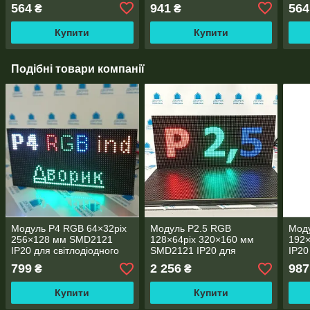
світлодіодного екрана
світ
564
941
564
₴
₴
Купити
Купити
Подібні товари компанії
Модуль P4 RGB 64×32pix
Модуль P2.5 RGB
Моду
256×128 мм SMD2121
128×64pix 320×160 мм
192
IP20 для світлодіодного
SMD2121 IP20 для
IP20
екрану
світлодіодного екрана
екра
799
2 256
987
₴
₴
Купити
Купити