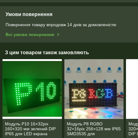
Умови повернення
Повернення товару впродовж 14 днів за домовленістю
Всі умови повернення
З цим товаром також замовляють
Модуль P10 16×32pix
Модуль P8 RGBO
Моду
160×320 мм зелений DIP
32×16pix 256×128 мм IP65
320×
IP65 для LED екрана
SMD3535 для
DIP 