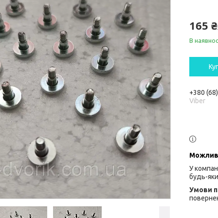
165 
В наявнос
Ку
+380 (68
Viber
У компан
будь-яки
повернен