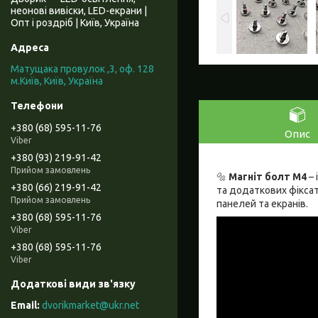
неонові вивіски, LED-екрани |
Опт і роздріб | Київ, Україна
Матущака провулок ,3, оф. 128
м.Київ, Київ, Україна
+380 (68) 595-11-76
Опис
Viber
+380 (93) 219-91-42
Прийом замовлень
🔩
Магніт болт М4
– 
+380 (66) 219-91-42
та додаткових фікса
Прийом замовлень
панелей та екранів.
+380 (68) 595-11-76
Viber
+380 (68) 595-11-76
Viber
dvorikmarket@ukr.net