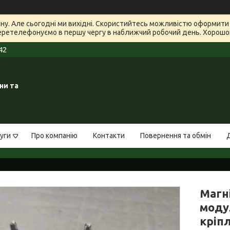
зину. Але сьогодні ми вихідні. Скористийтесь можливістю оформит
еретелефонуємо в першу чергу в наближчий робочий день. Хорошого
42
ни та
уги
Про компанію
Контакти
Повернення та обмін
Магн
модул
кріп