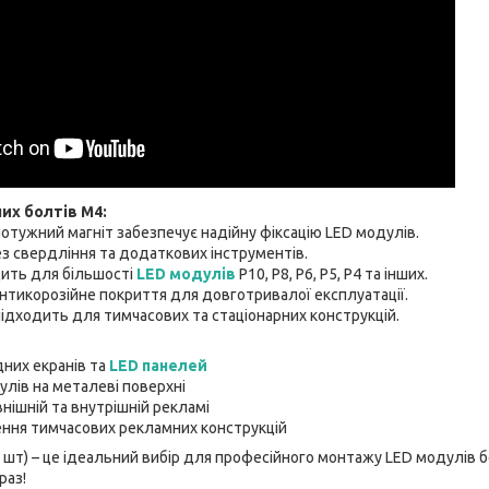
их болтів М4:
потужний магніт забезпечує надійну фіксацію LED модулів.
з свердління та додаткових інструментів.
дить для більшості
LED модулів
P10, P8, P6, P5, P4 та інших.
 антикорозійне покриття для довготривалої експлуатації.
підходить для тимчасових та стаціонарних конструкцій.
них екранів та
LED панелей
улів на металеві поверхні
внішній та внутрішній рекламі
ння тимчасових рекламних конструкцій
0 шт) – це ідеальний вибір для професійного монтажу LED модулів
раз!