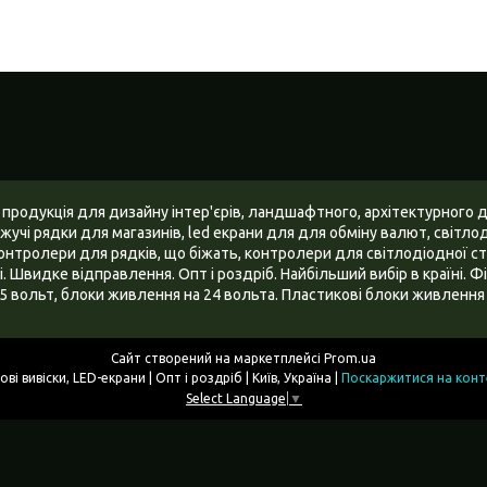
 продукція для дизайну інтер'єрів, ландшафтного, архітектурного 
жучі рядки для магазинів, led екрани для для обміну валют, світлодіо
онтролери для рядків, що біжать, контролери для світлодіодної стр
ні. Швидке відправлення. Опт і роздріб. Найбільший вибір в країні.
5 вольт, блоки живлення на 24 вольта. Пластикові блоки живлення 
Сайт створений на маркетплейсі
Prom.ua
Дворик — LED-освітлення, неонові вивіски, LED-екрани | Опт і роздріб | Київ, Україна |
Поскаржитися на конт
Select Language
▼