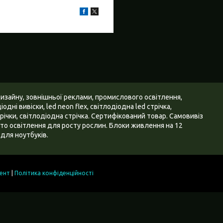
дизайну, зовнішньої реклами, промислового освітлення,
дні вивіски, led neon flex, світлодіодна led стрічка,
ічки, світлодіодна стрічка. Сертифікований товар. Самовивіз
 Фіто освітлення для росту рослин. Блоки живлення на 12
для ноутбуків.
ент
|
Політика конфіденційності