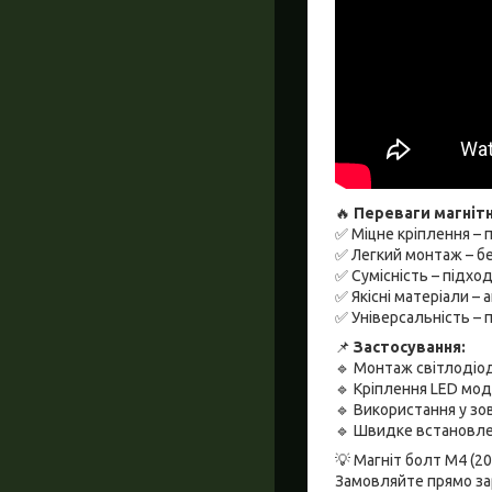
🔥
Переваги магнітн
✅ Міцне кріплення – 
✅ Легкий монтаж – бе
✅ Сумісність – підхо
✅ Якісні матеріали –
✅ Універсальність – 
📌
Застосування:
🔹 Монтаж світлодіод
🔹 Кріплення LED мод
🔹 Використання у зо
🔹 Швидке встановле
💡 Магніт болт М4 (2
Замовляйте прямо за