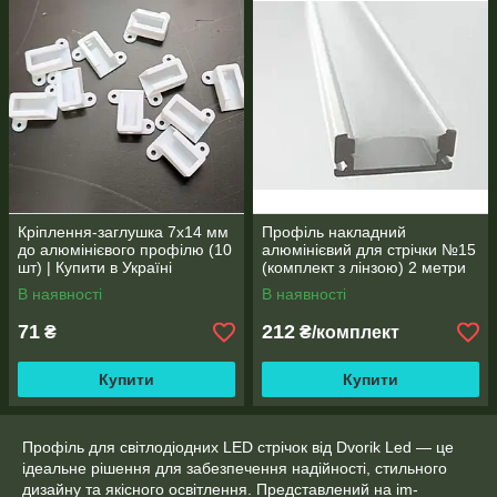
Кріплення-заглушка 7х14 мм
Профіль накладний
до алюмінієвого профілю (10
алюмінієвий для стрічки №15
шт) | Купити в Україні
(комплект з лінзою) 2 метри
В наявності
В наявності
71
212
₴
₴/комплект
Купити
Купити
Профіль для світлодіодних LED стрічок від Dvorik Led — це
ідеальне рішення для забезпечення надійності, стильного
дизайну та якісного освітлення. Представлений на im-