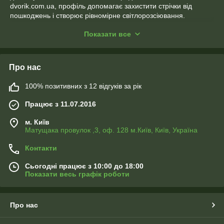
dvorik.com.ua, профіль допомагає захистити стрічки від
пошкоджень і створює рівномірне світлорозсіювання.
Переваги:
Показати все
Захист від механічних пошкоджень.
Естетичний зовнішній вигляд освітлення.
Доступність різних варіантів для будь-яких проєктів.
Про нас
Сфери застосування:
Меблеве освітлення.
100% позитивних з 12 відгуків за рік
Декор інтер’єру та архітектурне підсвічування.
Комерційне та побутове освітлення.
Працює з 11.07.2016
Оберіть якісний профіль від Dvorik Led для довговічного та
м. Київ
стильного освітлення!
Матущака провулок ,3, оф. 128 м.Київ, Київ, Україна
Контакти
Сьогодні працює з 10:00 до 18:00
Показати весь графік роботи
Про нас