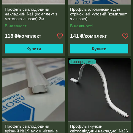
Профіль світлодіодний
Профіль алюмінієвий для
накладний №1 (комплект з
стрічок led кутовий (комплект
матовою лінзою) 2м
з лінзою)
В наявності
В наявності
118
141
₴/комплект
₴/комплект
Купити
Купити
Топ продажів
Профіль світлодіодний
Профіль гнучкий
врізний №19 алюмінієвий з
світлодіодний накладної №26