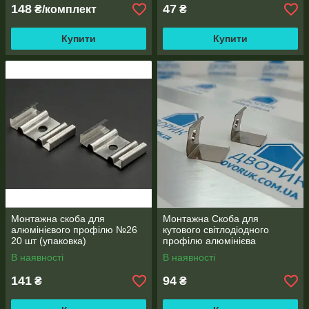
148
47
₴/комплект
₴
Купити
Купити
Монтажна скоба для
Монтажна Скоба для
алюмінієвого профілю №26
кутового світлодіодного
20 шт (упаковка)
профілю алюмінієва
комплект 20 шт (упаковка)
В наявності
В наявності
141
94
₴
₴