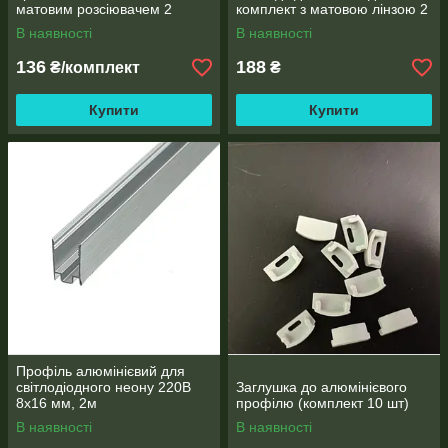
матовим розсіювачем 2
комплект з матовою лінзою 2
метри
метри
В наявності
В наявності
136
188
₴/комплект
₴
Купити
Купити
Профіль алюмінієвий для
світлодіодного неону 220В
Заглушка до алюмінієвого
8х16 мм, 2м
профілю (комплект 10 шт)
В наявності
В наявності