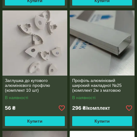
Купити
Купити
Заглушка до кутового
Профіль алюмінієвий
алюмінієвого профілю
широкий накладної №25
(комплект 10 шт)
(комплект 2м з матовою
лінзою)
В наявності
В наявності
56
296
₴
₴/комплект
Купити
Купити