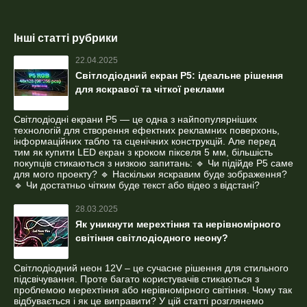
Інші статті рубрики
22.04.2025
Світлодіодний екран P5: ідеальне рішення
для яскравої та чіткої реклами
Світлодіодні екрани P5 — це одна з найпопулярніших
технологій для створення ефектних рекламних поверхонь,
інформаційних табло та сценічних конструкцій. Але перед
тим як купити LED екран з кроком пікселя 5 мм, більшість
покупців стикаються з низкою запитань: 🔹 Чи підійде P5 саме
для мого проекту? 🔹 Наскільки яскравим буде зображення?
🔹 Чи достатньо чітким буде текст або відео з відстані?
28.03.2025
Як уникнути мерехтіння та нерівномірного
світіння світлодіодного неону?
Світлодіодний неон 12V – це сучасне рішення для стильного
підсвічування. Проте багато користувачів стикаються з
проблемою мерехтіння або нерівномірного світіння. Чому так
відбувається і як це виправити? У цій статті розглянемо