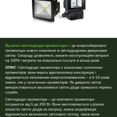
Вуличні світлодіодні прожектори
– це енергозберігаючі
прожектори нового покоління зі світлодіодними джерелами
світла. Смороду дозволяють знизити експлуатаційні витрати
на 100% і витрати на комунальні послуги в кілька разів.
ОПИС
: Світлодіодні прожектори є аналогами галогенних
прожекторів, вони мають вдосконалену конструкцію і
відрізняються економним енергоспоживанням – в 5-10 разів
нижче, ніж у галогенних прожекторів. Як джерело світла
використовуються високоякісні світло діоди тривалого терміну
служби.
Світлодіодні прожектори – це компактні прожектори
потужністю від 5 до 250 Вт. Вони виготовляються з різною
кількістю світло діодів на матриці, кожна модифікація
відрізняється величиною світлового потоку, також вони