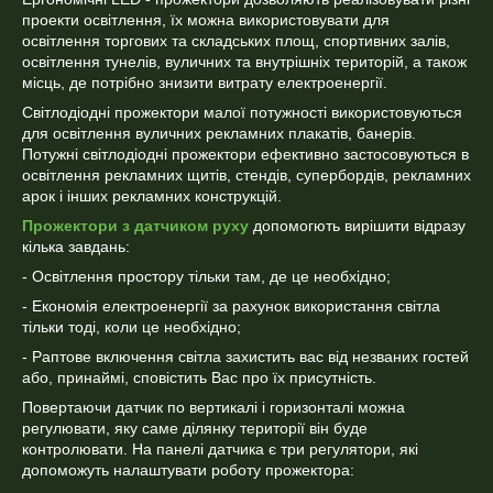
проекти освітлення, їх можна використовувати для
освітлення торгових та складських площ, спортивних залів,
освітлення тунелів, вуличних та внутрішніх територій, а також
місць, де потрібно знизити витрату електроенергії.
Світлодіодні прожектори малої потужності використовуються
для освітлення вуличних рекламних плакатів, банерів.
Потужні світлодіодні прожектори ефективно застосовуються в
освітлення рекламних щитів, стендів, супербордів, рекламних
арок і інших рекламних конструкцій.
Прожектори з датчиком руху
допомогють вирішити відразу
кілька завдань:
- Освітлення простору тільки там, де це необхідно;
- Економія електроенергії за рахунок використання світла
тільки тоді, коли це необхідно;
- Раптове включення світла захистить вас від незваних гостей
або, принаймі, сповістить Вас про їх присутність.
Повертаючи датчик по вертикалі і горизонталі можна
регулювати, яку саме ділянку території він буде
контролювати. На панелі датчика є три регулятори, які
допоможуть налаштувати роботу прожектора: