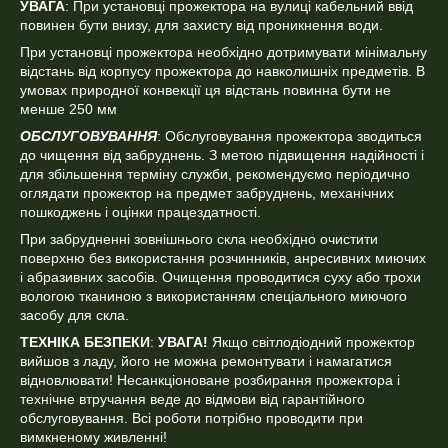
УВАГА
: При установці прожектора на вулиці кабельний ввід
повинен бути внизу, для захисту від проникнення води.
При установці прожектора необхідно дотримувати мінімальну
відстань від корпусу прожектора до навколишніх предметів. В
умовах природної конвекції ця відстань повинна бути не
менше 250 мм
ОБСЛУГОВУВАННЯ
: Обслуговування прожектора зводиться
до чищення від забруднень. З метою підвищення надійності і
для збільшення терміну служби, рекомендуємо періодично
оглядати прожектор на предмет забруднень, механічних
пошкоджень і оцінки працездатності.
При забрудненні зовнішнього скла необхідно очистити
поверхню без використання розчинників, анресивних миючих
і абразивних засобів. Очищення проводитися суху або трохи
вологою тканиною з використанням спеціального миючого
засобу для скла.
ТЕХНІКА БЕЗПЕКИ
:
УВАГА!
Якщо світлодіодний прожектор
вийшов з ладу, його не можна ремонтувати і намагатися
відновлювати! Несанкціоноване розбирання прожектора і
технічне втручання веде до відмови від гарантійного
обслуговування. Всі роботи потрібно проводити при
вимкненому живленні!