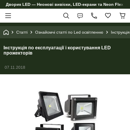
Дворик LED — Неонові вивіски, LED-екрани та Neon Flex дл
Статті
Ознайомчі статті по Led освітленню
Інструкці
Інструкція по експлуатації і користування LED
прожекторів
07.11.2018