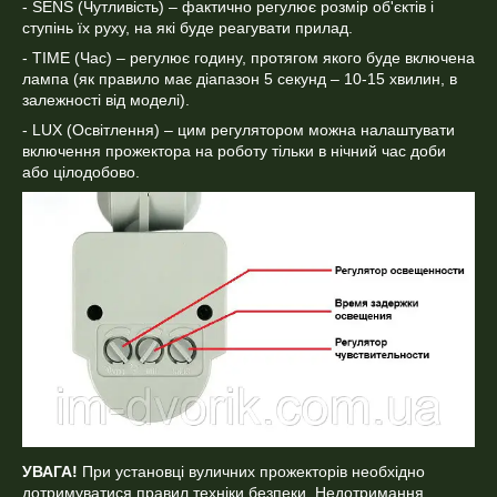
- SENS (Чутливість) – фактично регулює розмір об'єктів і
ступінь їх руху, на які буде реагувати прилад.
- TIME (Час) – регулює годину, протягом якого буде включена
лампа (як правило має діапазон 5 секунд – 10-15 хвилин, в
залежності від моделі).
- LUX (Освітлення) – цим регулятором можна налаштувати
включення прожектора на роботу тільки в нічний час доби
або цілодобово.
УВАГА!
При установці вуличних прожекторів необхідно
дотримуватися правил техніки безпеки. Недотримання