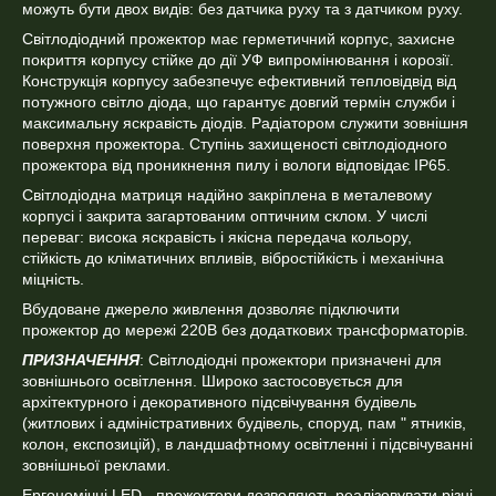
можуть бути двох видів: без датчика руху та з датчиком руху.
Світлодіодний прожектор має герметичний корпус, захисне
покриття корпусу стійке до дії УФ випромінювання і корозії.
Конструкція корпусу забезпечує ефективний тепловідвід від
потужного світло діода, що гарантує довгий термін служби і
максимальну яскравість діодів. Радіатором служити зовнішня
поверхня прожектора. Ступінь захищеності світлодіодного
прожектора від проникнення пилу і вологи відповідає IP65.
Світлодіодна матриця надійно закріплена в металевому
корпусі і закрита загартованим оптичним склом. У числі
переваг: висока яскравість і якісна передача кольору,
стійкість до кліматичних впливів, вібростійкість і механічна
міцність.
Вбудоване джерело живлення дозволяє підключити
прожектор до мережі 220В без додаткових трансформаторів.
ПРИЗНАЧЕННЯ
: Світлодіодні прожектори призначені для
зовнішнього освітлення. Широко застосовується для
архітектурного і декоративного підсвічування будівель
(житлових і адміністративних будівель, споруд, пам " ятників,
колон, експозицій), в ландшафтному освітленні і підсвічуванні
зовнішньої реклами.
Ергономічні LED - прожектори дозволяють реалізовувати різні