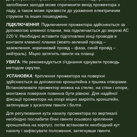
запобіжних заходів може спричинити вихід прожектора з
ладу, а також може призвести до ураження електричним
струмом та інших пошкоджень.
ПІДКЛЮЧЕННЯ
: Підключення прожектора здійснюється за
допомогою клемної планки, яка підключається до мережі АС
220 V. Необхідно вставити підготовлені кінці проводів в
контакти клемної планки (жовто-зелений провід –
заземлення, коричневий провід – фаза, синій провід –
нейтраль). Міцно затягніть гвинти на планці.
УВАГА
: Не рекомендується з'єднання єднувати проводь
методом скрутки.
УСТАНОВКА
: Кріплення прожектора на поверхні
здійснюється за допомогою кронштейна з трьома отворами.
Встановлювати прожектор можна на стелю, на стіни і опори,
монтажна поверхня повинна бути рівною. Для надійної
фіксації прожектора на опорі міцно закріпіть кронштейн,
затягнувши з зусиллям гвинти і болти.
Для регулювання кута нахилу прожектора по вертикалі
необхідно послабити бічні гвинти осьового кріплення
кронштейна на корпусі, потім встановити необхідний кут
нахилу і зафіксувати положення, затягнувши гвинти.